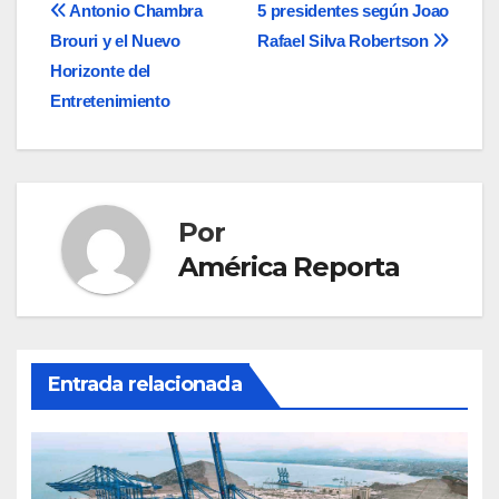
Navegación
Antonio Chambra
5 presidentes según Joao
Brouri y el Nuevo
Rafael Silva Robertson
de
Horizonte del
entradas
Entretenimiento
Por
América Reporta
Entrada relacionada