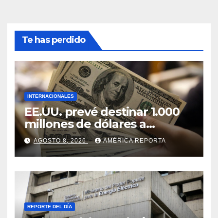
Te has perdido
INTERNACIONALES
EE.UU. prevé destinar 1.000
millones de dólares a
Colombia para un paquete
AGOSTO 8, 2026
AMÉRICA REPORTA
de seguridad
REPORTE DEL DÍA