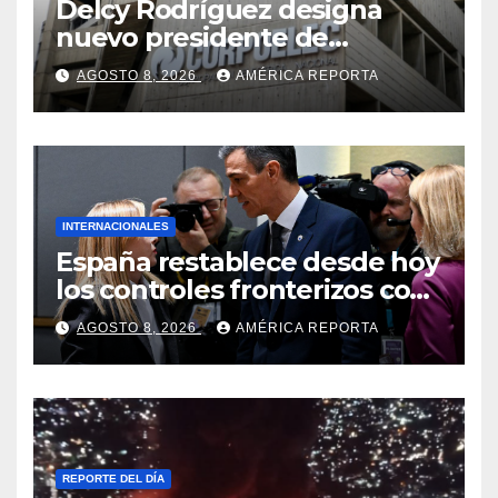
Delcy Rodríguez designa
nuevo presidente de
Corpoelec y nuevo
AGOSTO 8, 2026
AMÉRICA REPORTA
viceministro de Servicios
Eléctricos
INTERNACIONALES
España restablece desde hoy
los controles fronterizos con
Italia tras el rechazo de Roma
AGOSTO 8, 2026
AMÉRICA REPORTA
a retirar las restricciones
REPORTE DEL DÍA