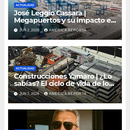
ACTUALIDAD
José Leggio Cassara |
Megapuertos y su impacto en
el turismo y el comercio
JUN 2, 2026
AMÉRICA REPORTA
global
ACTUALIDAD
Construcciones Yamaro | ¿Lo
sabías? El ciclo de vida de los
materiales de construcción
JUN 2, 2026
AMÉRICA REPORTA
revoluciona eficiencia en
proyectos modernos