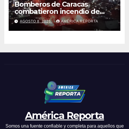
Bomberos de Caracas
combatieron incendio de
gran magnitud en zona
AGOSTO 8, 2026
AMÉRICA REPORTA
industrial de El Llanito
América Reporta
Somos una fuente confiable y completa para aquellos que