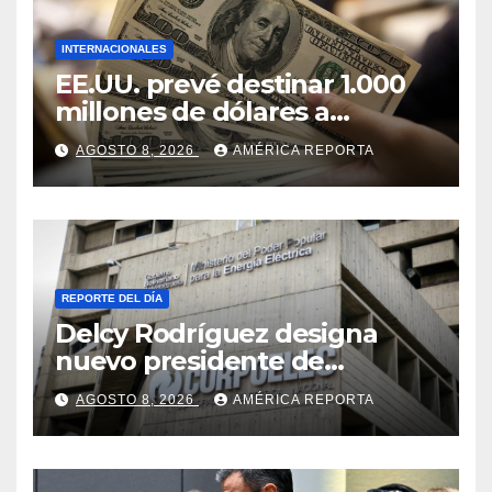
INTERNACIONALES
EE.UU. prevé destinar 1.000
millones de dólares a
Colombia para un paquete
AGOSTO 8, 2026
AMÉRICA REPORTA
de seguridad
REPORTE DEL DÍA
Delcy Rodríguez designa
nuevo presidente de
Corpoelec y nuevo
AGOSTO 8, 2026
AMÉRICA REPORTA
viceministro de Servicios
Eléctricos