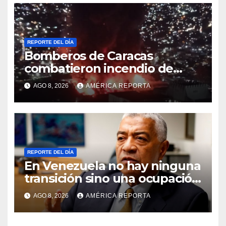
REPORTE DEL DÍA
Bomberos de Caracas
combatieron incendio de
gran magnitud en zona
AGO 8, 2026
AMÉRICA REPORTA
industrial de El Llanito
REPORTE DEL DÍA
En Venezuela no hay ninguna
transición sino una ocupación
a la fuerza
AGO 8, 2026
AMÉRICA REPORTA