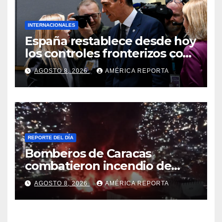
INTERNACIONALES
España restablece desde hoy
los controles fronterizos con
Italia tras el rechazo de Roma
AGOSTO 8, 2026
AMÉRICA REPORTA
a retirar las restricciones
REPORTE DEL DÍA
Bomberos de Caracas
combatieron incendio de
gran magnitud en zona
AGOSTO 8, 2026
AMÉRICA REPORTA
industrial de El Llanito