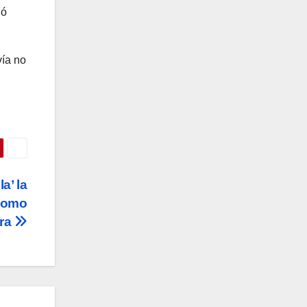
ió
vía no
a’ la
 como
era