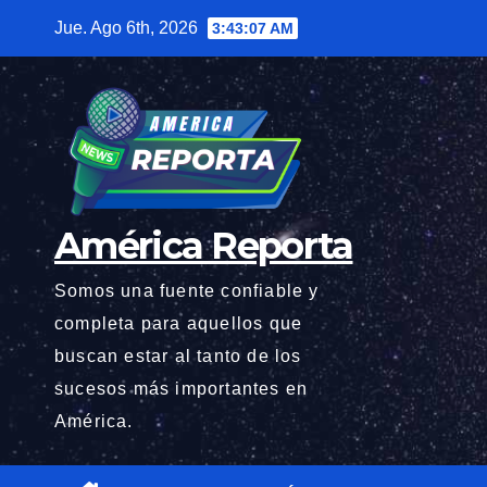
Saltar
Jue. Ago 6th, 2026
3:43:08 AM
al
contenido
América Reporta
Somos una fuente confiable y
completa para aquellos que
buscan estar al tanto de los
sucesos más importantes en
América.