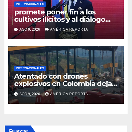
INTERNACIONALES
promete poner fin a los
cultivos ilícitos y al diálogo
con grupos armados
AGO 9, 2026
AMÉRICA REPORTA
INTERNACIONALES
Atentado con drones
explosivos en Colombia deja
un policía muerto
AGO 9, 2026
AMÉRICA REPORTA
Buscar