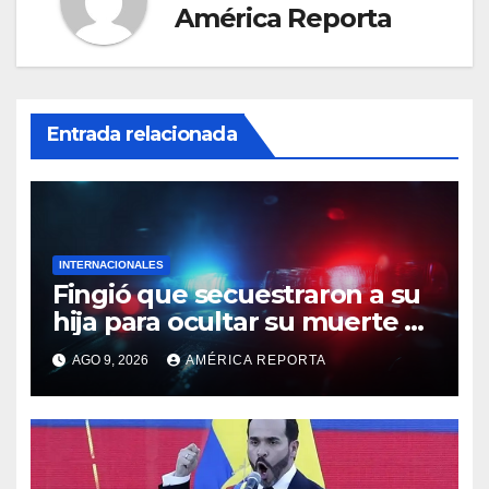
América Reporta
Entrada relacionada
INTERNACIONALES
Fingió que secuestraron a su
hija para ocultar su muerte y
así la policía descubrió el
AGO 9, 2026
AMÉRICA REPORTA
engaño