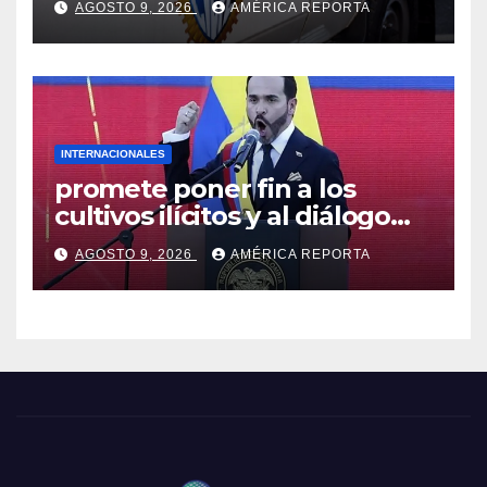
AGOSTO 9, 2026
AMÉRICA REPORTA
INTERNACIONALES
promete poner fin a los
cultivos ilícitos y al diálogo
con grupos armados
AGOSTO 9, 2026
AMÉRICA REPORTA