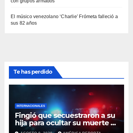
con grupos armados
El músico venezolano ‘Charlie’ Frómeta falleció a
sus 82 años
Te has perdido
INTERNACIONALES
Fingió que secuestraron a su
hija para ocultar su muerte y
así la policía descubrió el