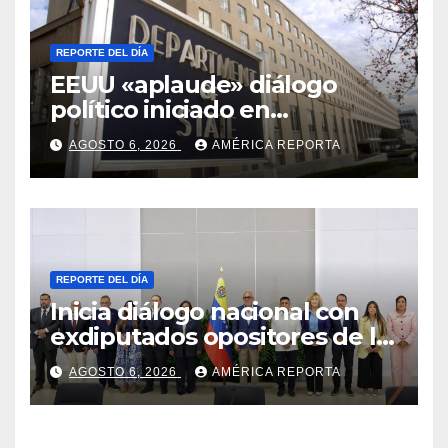
REPORTE DEL DÍA
EEUU «aplaude» diálogo
político iniciado en
Venezuela
AGOSTO 6, 2026
AMÉRICA REPORTA
REPORTE DEL DÍA
Inicia diálogo nacional con
exdiputados opositores de la
AN de 2015
AGOSTO 6, 2026
AMÉRICA REPORTA