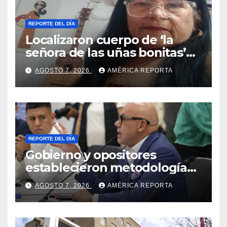
REPORTE DEL DÍA
Localizaron cuerpo de ‘la
señora de las uñas bonitas’
42 días después de los
AGOSTO 7, 2026
AMÉRICA REPORTA
terremotos en La Guaira
REPORTE DEL DÍA
Gobierno y opositores
establecieron metodología
para el proceso de diálogo en
AGOSTO 7, 2026
AMÉRICA REPORTA
Venezuela