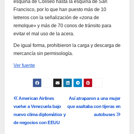
esquina de Coliseo hasta la esquina de San
Francisco, por lo que han puesto más de 10
letreros con la señalización de «zona de
remolque» y más de 70 conos de tránsito para
evitar el mal uso de la acera.
De igual forma, prohibieron la carga y descarga de
mercancía sin permisología.
Ver fuente
Navegación
American Airlines
Así atraparon a una mujer
vuelve a Venezuela bajo
que asaltaba con tijeras en
de
nuevo clima diplomático y
autobuses
entradas
de negocios con EEUU