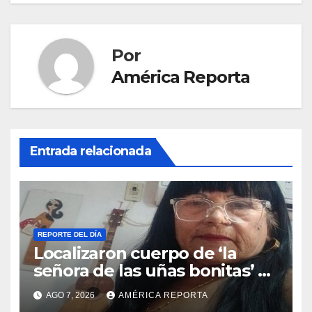
Por
América Reporta
Entrada relacionada
REPORTE DEL DÍA
Localizaron cuerpo de ‘la
señora de las uñas bonitas’ 42
días después de los
AGO 7, 2026
AMÉRICA REPORTA
terremotos en La Guaira