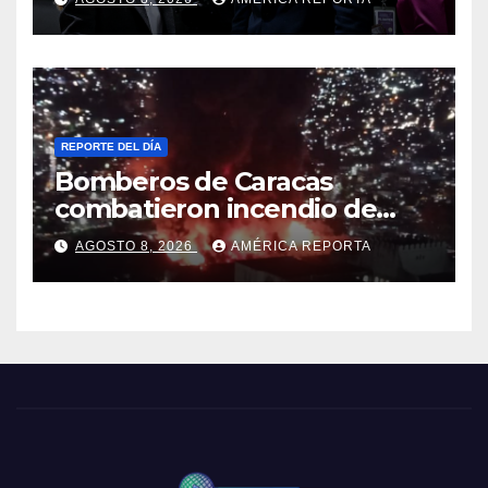
a retirar las restricciones
REPORTE DEL DÍA
Bomberos de Caracas
combatieron incendio de
gran magnitud en zona
AGOSTO 8, 2026
AMÉRICA REPORTA
industrial de El Llanito