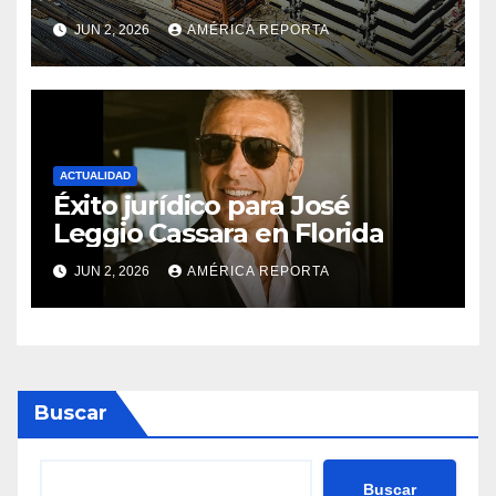
materiales de construcción
JUN 2, 2026
AMÉRICA REPORTA
revoluciona eficiencia en
proyectos modernos
ACTUALIDAD
Éxito jurídico para José
Leggio Cassara en Florida
JUN 2, 2026
AMÉRICA REPORTA
Buscar
Buscar