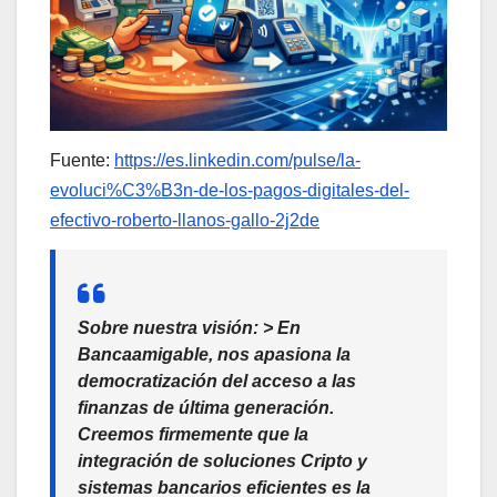
Fuente:
https://es.linkedin.com/pulse/la-
evoluci%C3%B3n-de-los-pagos-digitales-del-
efectivo-roberto-llanos-gallo-2j2de
Sobre nuestra visión:
> En
Bancaamigable
, nos apasiona la
democratización del acceso a las
finanzas de última generación.
Creemos firmemente que la
integración de soluciones
Cripto
y
sistemas bancarios eficientes es la