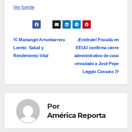
Navegación
Ver fuente
de
entradas
Navegación
Mariangel Arruebarrera
¡Entérate! Fiscalía en
Loreto: Salud y
EEUU confirma cierre
de
Rendimiento Vital
administrativo de caso
entradas
vinculado a José Pepe
Leggio Cassara
Por
América Reporta