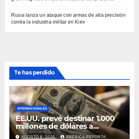
Rusia lanza un ataque con armas de alta precisión
contra la industria militar en Kiev
Te has perdido
INTERNACIONALES
EE.UU. prevé destinar 1.000
millones de dólares a
Colombia para un paquete
AGOSTO 8, 2026
AMÉRICA REPORTA