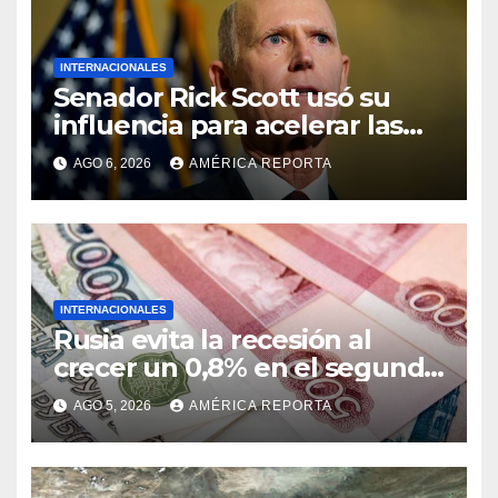
INTERNACIONALES
Senador Rick Scott usó su
influencia para acelerar las
elecciones en Venezuela
AGO 6, 2026
AMÉRICA REPORTA
INTERNACIONALES
Rusia evita la recesión al
crecer un 0,8% en el segundo
trimestre
AGO 5, 2026
AMÉRICA REPORTA