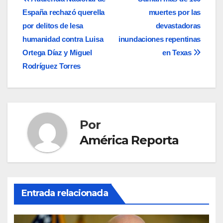
Navegación
España rechazó querella
muertes por las
de
por delitos de lesa
devastadoras
entradas
humanidad contra Luisa
inundaciones repentinas
Ortega Díaz y Miguel
en Texas
Rodríguez Torres
Por
América Reporta
Entrada relacionada