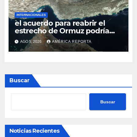
INTERNACIONALES
el acuerdo para reabrir el
estrecho de Ormuz podría
concretarse esta semana
AGO 5, 2026
AMÉRICA REPORTA
Buscar
Buscar
Noticias Recientes