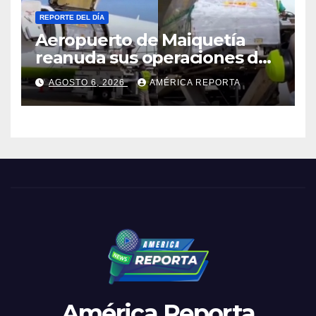
REPORTE DEL DÍA
Aeropuerto de Maiquetía
reanuda sus operaciones de
carga con primer vuelo
AGOSTO 6, 2026
AMÉRICA REPORTA
desde Panamá
América Reporta