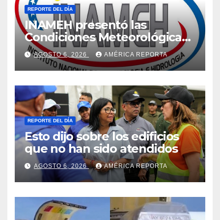
REPORTE DEL DÍA
INAMEH presentó las
Condiciones Meteorológicas
para las próximas 24 horas,
AGOSTO 6, 2026
AMÉRICA REPORTA
de este jueves 6 de agosto
2026
REPORTE DEL DÍA
Esto dijo sobre los edificios
que no han sido atendidos
AGOSTO 6, 2026
AMÉRICA REPORTA