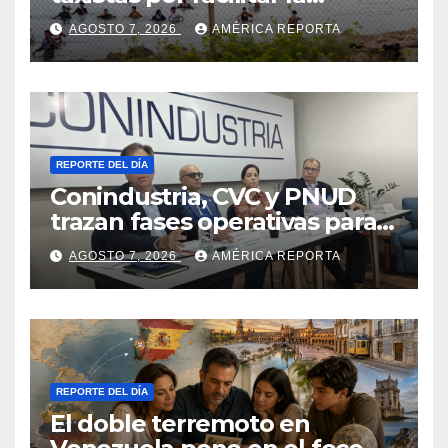
migración irregular hacia
AGOSTO 7, 2026
AMÉRICA REPORTA
Ceuta
REPORTE DEL DÍA
Conindustria, CVC y PNUD
trazan fases operativas para
reconstruir a Venezuela
AGOSTO 7, 2026
AMÉRICA REPORTA
REPORTE DEL DÍA
El doble terremoto en