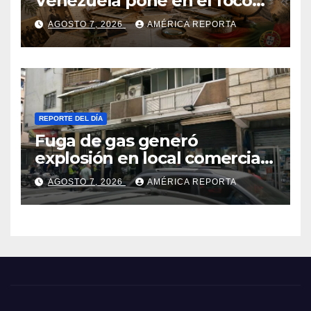
Venezuela pone en el foco
las alternativas legales para
AGOSTO 7, 2026
AMÉRICA REPORTA
solicitar la nacionalidad por
parte de personas con
vínculos familiares en España
y Portugal
REPORTE DEL DÍA
Fuga de gas generó
explosión en local comercial
de Chacao
AGOSTO 7, 2026
AMÉRICA REPORTA