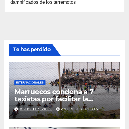
damnificados de los terremotos
Te has perdido
INTERNACIONALES
Marruecos condena a 7
taxistas por facilitar la
migración irregular hacia
AGOSTO 7, 2026
AMÉRICA REPORTA
Ceuta