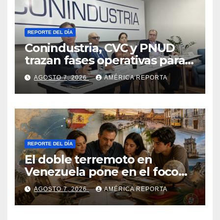
REPORTE DEL DÍA
Conindustria, CVC y PNUD
trazan fases operativas para
reconstruir a Venezuela
AGOSTO 7, 2026
AMÉRICA REPORTA
REPORTE DEL DÍA
El doble terremoto en
Venezuela pone en el foco
las alternativas legales para
AGOSTO 7, 2026
AMÉRICA REPORTA
solicitar la nacionalidad por
parte de personas con