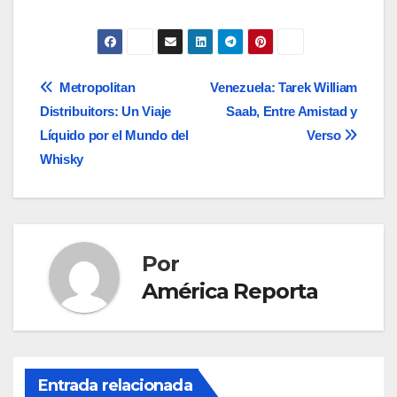
de
entradas
Navegación
Metropolitan
Venezuela: Tarek William
Distribuitors: Un Viaje
Saab, Entre Amistad y
de
Líquido por el Mundo del
Verso
entradas
Whisky
Por
América Reporta
Entrada relacionada