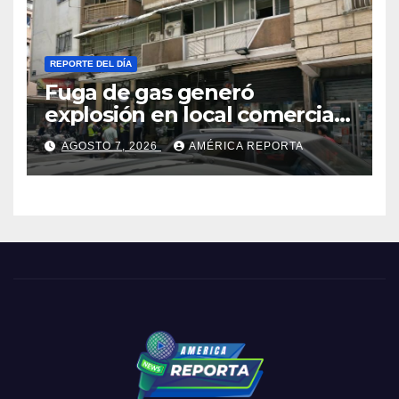
vínculos familiares en España
y Portugal
REPORTE DEL DÍA
Fuga de gas generó
explosión en local comercial
de Chacao
AGOSTO 7, 2026
AMÉRICA REPORTA