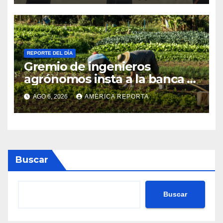
REPORTE DEL DÍA
Gremio de ingenieros
agrónomos insta a la banca a
financiar la agricultura
AGO 6, 2026
AMÉRICA REPORTA
familiar
Buscar
Buscar