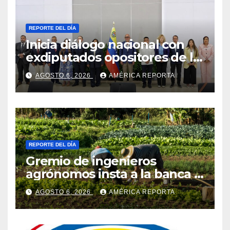
REPORTE DEL DÍA
Inicia diálogo nacional con
exdiputados opositores de la
AN de 2015
AGOSTO 6, 2026
AMÉRICA REPORTA
REPORTE DEL DÍA
Gremio de ingenieros
agrónomos insta a la banca a
financiar la agricultura
AGOSTO 6, 2026
AMÉRICA REPORTA
familiar