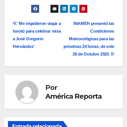
Navegación
‘Me impidieron viajar a
INAMEH presentó las
Isnotú para celebrar misa
Condiciones
de
a José Gregorio
Meteorológicas para las
entradas
Hernández’
próximas 24 horas, de este
26 de Octubre 2025
Por
América Reporta
Entrada relacionada