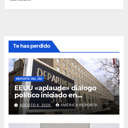
Te has perdido
REPORTE DEL DÍA
EEUU «aplaude» diálogo
político iniciado en
Venezuela
AGOSTO 6, 2026
AMÉRICA REPORTA