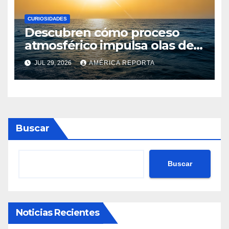
CURIOSIDADES
Descubren cómo proceso
atmosférico impulsa olas de
calor marinas extremas
JUL 29, 2026
AMÉRICA REPORTA
Buscar
Buscar
Noticias Recientes