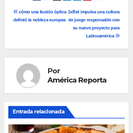
Navegación
cómo una ilusión óptica
1xBet impulsa una cultura
definió la nobleza europea
de juego responsable con
de
su nuevo proyecto para
entradas
Latinoamérica
Por
América Reporta
Entrada relacionada