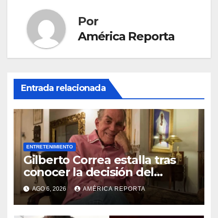
Por
América Reporta
Entrada relacionada
ENTRETENIMIENTO
Gilberto Correa estalla tras
conocer la decisión del
tribunal en su caso
AGO 6, 2026
AMÉRICA REPORTA