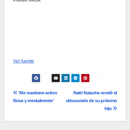
Ver fuente
Navegación
‘Me mantiene activo
Natti Natasha reveló el
física y mentalmente’
ultrasonido de su próximo
de
hijo
entradas