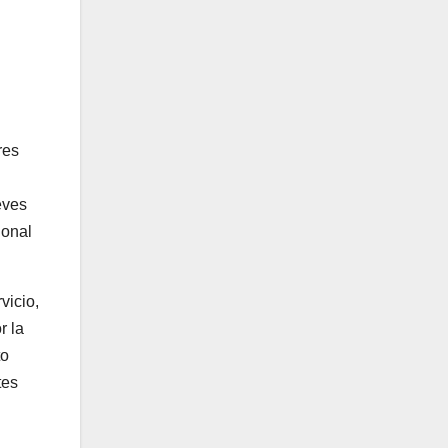
res
n
eves
ional
vicio,
r la
to
tes