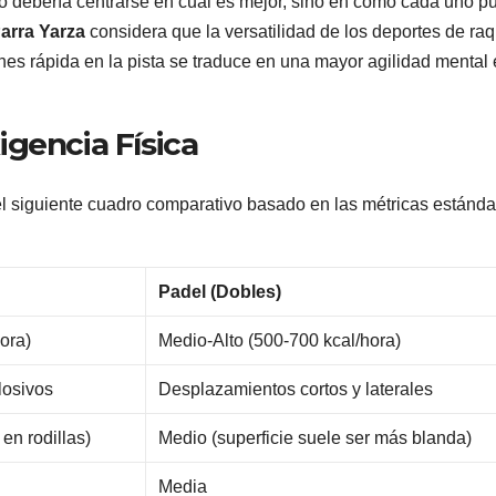
l no debería centrarse en cuál es mejor, sino en cómo cada uno 
arra Yarza
considera que la versatilidad de los deportes de ra
nes rápida en la pista se traduce en una mayor agilidad mental 
gencia Física
el siguiente cuadro comparativo basado en las métricas estánda
Padel (Dobles)
ora)
Medio-Alto (500-700 kcal/hora)
losivos
Desplazamientos cortos y laterales
en rodillas)
Medio (superficie suele ser más blanda)
Media