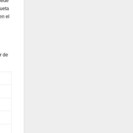
puede
queta
en el
r de