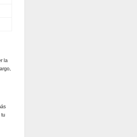
r la
argo,
más
 tu