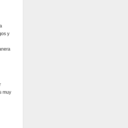
a
gos y
manera
r
as muy