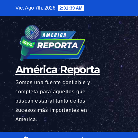
Saltar
Vie. Ago 7th, 2026
2:31:39 AM
al
contenido
América Reporta
Somos una fuente confiable y
completa para aquellos que
buscan estar al tanto de los
sucesos más importantes en
América.