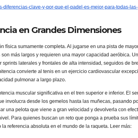
s-diferencias-clave-y-por-que-el-padel-es-mejor-para-todas-las-
tencia en Grandes Dimensiones
ión física sumamente completa. Al jugarse en una pista de mayo
s son más largos y requieren una mayor capacidad aeróbica. U
 sprints laterales y frontales de alta intensidad, seguidos de br
itencia convierte al tenis en un ejercicio cardiovascular excepc
acidad pulmonar a largo plazo.
cia muscular significativa en el tren superior e inferior. El ser
ue involucra desde los gemelos hasta las muñecas, pasando po
ear una pelota que viene a gran velocidad y devolverla con efec
ivel. Para quienes buscan un reto que ponga a prueba sus lími
ndo la referencia absoluta en el mundo de la raqueta. Leer más: