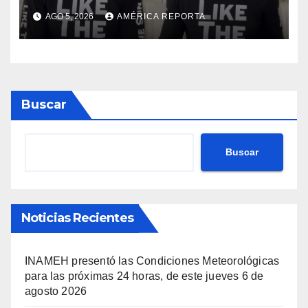
Telemundo y advirtió que lo
AGO 5, 2026
AMÉRICA REPORTA
que hacen en su contra es
ilegal en EEUU
Buscar
Buscar
Noticias Recientes
INAMEH presentó las Condiciones Meteorológicas
para las próximas 24 horas, de este jueves 6 de
agosto 2026