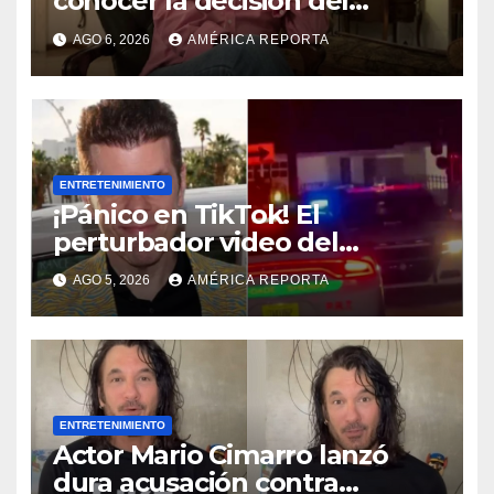
conocer la decisión del
tribunal en su caso
AGO 6, 2026
AMÉRICA REPORTA
ENTRETENIMIENTO
¡Pánico en TikTok! El
perturbador video del
famoso influencer Perez
AGO 5, 2026
AMÉRICA REPORTA
Hilton que obligó a sus fans a
pedir ayuda médica
ENTRETENIMIENTO
Actor Mario Cimarro lanzó
dura acusación contra