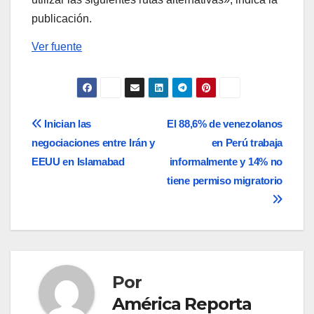
publicación.
Ver fuente
Navegación
Inician las
El 88,6% de venezolanos
negociaciones entre Irán y
en Perú trabaja
de
EEUU en Islamabad
informalmente y 14% no
entradas
tiene permiso migratorio
Por
América Reporta