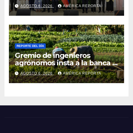
AN de 2015
AGOSTO 6, 2026
AMÉRICA REPORTA
REPORTE DEL DÍA
Gremio de ingenieros
agrónomos insta a la banca a
financiar la agricultura
AGOSTO 6, 2026
AMÉRICA REPORTA
familiar