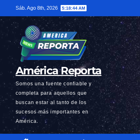
Saltar
Sáb. Ago 8th, 2026
5:18:46 AM
al
contenido
América Reporta
Somos una fuente confiable y
completa para aquellos que
buscan estar al tanto de los
sucesos más importantes en
América.