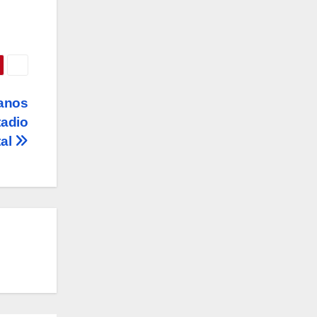
lanos
tadio
al