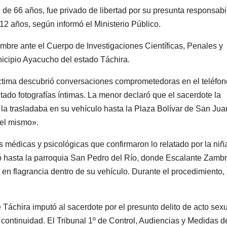
e 66 años, fue privado de libertad por su presunta responsabi
12 años, según informó el Ministerio Público.
mbre ante el Cuerpo de Investigaciones Científicas, Penales y
nicipio Ayacucho del estado Táchira.
víctima descubrió conversaciones comprometedoras en el teléfon
tado fotografías íntimas. La menor declaró que el sacerdote la
a trasladaba en su vehículo hasta la Plaza Bolívar de San Jua
del mismo».
 médicas y psicológicas que confirmaron lo relatado por la niñ
ó hasta la parroquia San Pedro del Río, donde Escalante Zamb
n flagrancia dentro de su vehículo. Durante el procedimiento,
 Táchira imputó al sacerdote por el presunto delito de acto sex
continuidad. El Tribunal 1º de Control, Audiencias y Medidas d