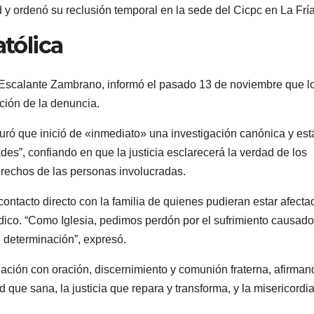
ad y ordenó su reclusión temporal en la sede del Cicpc en La Fría
atólica
a Escalante Zambrano, informó el pasado 13 de noviembre que l
ación de la denuncia.
guró que inició de «inmediato» una investigación canónica y est
des”, confiando en que la justicia esclarecerá la verdad de los
erechos de las personas involucradas.
ntacto directo con la familia de quienes pudieran estar afecta
ídico. “Como Iglesia, pedimos perdón por el sufrimiento causado
 determinación”, expresó.
uación con oración, discernimiento y comunión fraterna, afirman
 que sana, la justicia que repara y transforma, y la misericordi