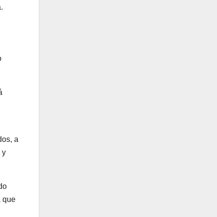
.
o
á
dos, a
 y
do
a que