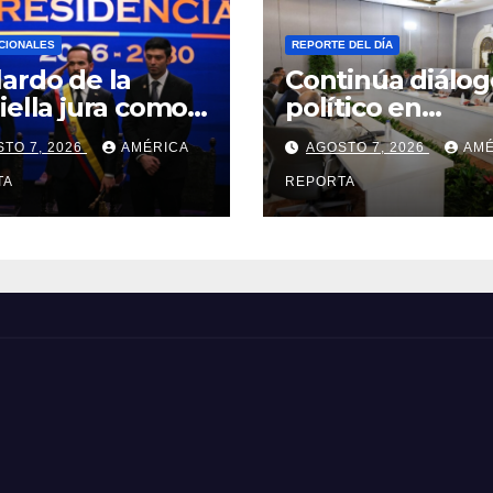
CIONALES
REPORTE DEL DÍA
ardo de la
Continúa diálog
iella jura como
político en
idente de
Venezuela entre
TO 7, 2026
AMÉRICA
AGOSTO 7, 2026
AMÉ
mbia para el
gobierno y la
odo 2026-2030
TA
oposición
REPORTA