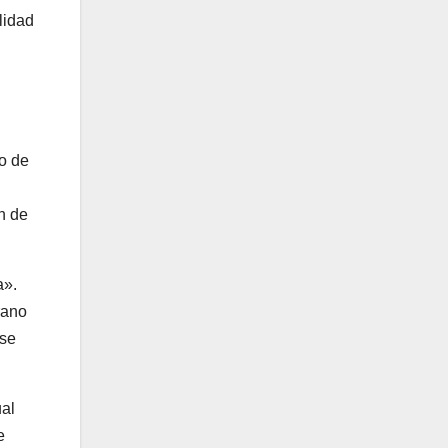
lidad
o de
n de
a».
rano
 se
ual
e