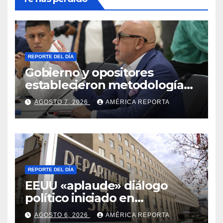
REPORTE DEL DÍA
Gobierno y opositores
establecieron metodología
para el proceso de diálogo en
AGOSTO 7, 2026
AMÉRICA REPORTA
Venezuela
REPORTE DEL DÍA
EEUU «aplaude» diálogo
político iniciado en
Venezuela
AGOSTO 6, 2026
AMÉRICA REPORTA