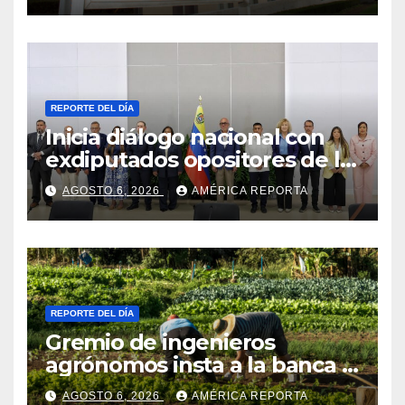
REPORTE DEL DÍA
Inicia diálogo nacional con
exdiputados opositores de la
AN de 2015
AGOSTO 6, 2026
AMÉRICA REPORTA
REPORTE DEL DÍA
Gremio de ingenieros
agrónomos insta a la banca a
financiar la agricultura
AGOSTO 6, 2026
AMÉRICA REPORTA