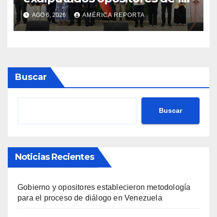
AN de 2015
AGO 6, 2026
AMÉRICA REPORTA
Buscar
Buscar
Noticias Recientes
Gobierno y opositores establecieron metodología
para el proceso de diálogo en Venezuela