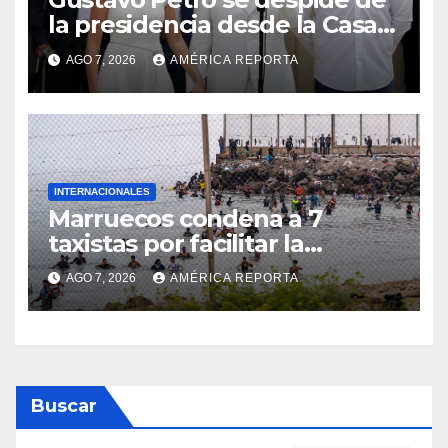
la presidencia desde la Casa
de Nariño
AGO 7, 2026
AMÉRICA REPORTA
INTERNACIONALES
Marruecos condena a 7
taxistas por facilitar la
migración irregular hacia
AGO 7, 2026
AMÉRICA REPORTA
Ceuta
Buscar