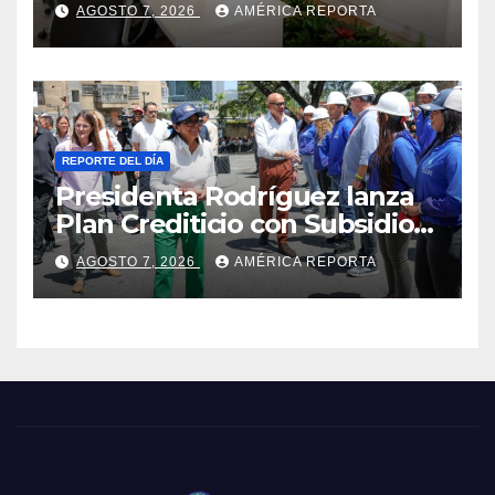
y la oposición
AGOSTO 7, 2026
AMÉRICA REPORTA
REPORTE DEL DÍA
Presidenta Rodríguez lanza
Plan Crediticio con Subsidio
Directo en encuentro con
AGOSTO 7, 2026
AMÉRICA REPORTA
Juntas de Condominio