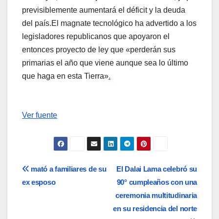
previsiblemente aumentará el déficit y la deuda
del país.El magnate tecnológico ha advertido a los
legisladores republicanos que apoyaron el
entonces proyecto de ley que «perderán sus
primarias el año que viene aunque sea lo último
que haga en esta Tierra»
.
Ver fuente
Navegación
mató a familiares de su
El Dalai Lama celebró su
ex esposo
90° cumpleaños con una
de
ceremonia multitudinaria
entradas
en su residencia del norte