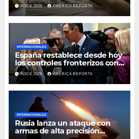
Colombia para un paquete de
AGO 8, 2026
AMÉRICA REPORTA
seguridad
INTERNACIONALES
España restablece desde hoy
los controles fronterizos con
Italia tras el rechazo de Roma
AGO 8, 2026
AMÉRICA REPORTA
a retirar las restricciones
INTERNACIONALES
Rusia lanza un ataque con
armas de alta precisión
contra la industria militar en