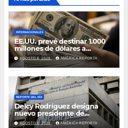
INTERNACIONALES
EE.UU. prevé destinar 1.000
millones de dólares a
Colombia para un paquete
AGOSTO 8, 2026
AMÉRICA REPORTA
de seguridad
REPORTE DEL DÍA
Delcy Rodríguez designa
nuevo presidente de
Corpoelec y nuevo
AGOSTO 8, 2026
AMÉRICA REPORTA
viceministro de Servicios