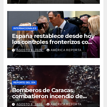
Eléctricos
INTERNACIONALES
España restablece desde hoy
los controles fronterizos con
Italia tras el rechazo de Roma
AGOSTO 8, 2026
AMÉRICA REPORTA
a retirar las restricciones
REPORTE DEL DÍA
Bomberos de Caracas
combatieron incendio de
gran magnitud en zona
AGOSTO 8, 2026
AMÉRICA REPORTA