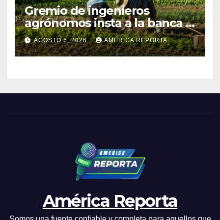
Gremio de ingenieros
agrónomos insta a la banca a
financiar la agricultura
AGOSTO 6, 2026
AMÉRICA REPORTA
familiar
América Reporta
Somos una fuente confiable y completa para aquellos que