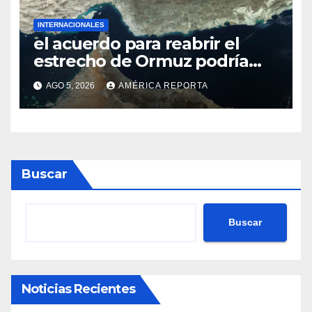
INTERNACIONALES
el acuerdo para reabrir el
estrecho de Ormuz podría
concretarse esta semana
AGO 5, 2026
AMÉRICA REPORTA
Buscar
Buscar
Noticias Recientes