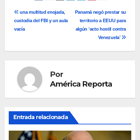
Navegación
una multitud enojada,
Panamá negó prestar su
custodia del FBI y un aula
territorio a EEUU para
de
vacía
algún ‘acto hostil contra
entradas
Venezuela’
Por
América Reporta
Entrada relacionada