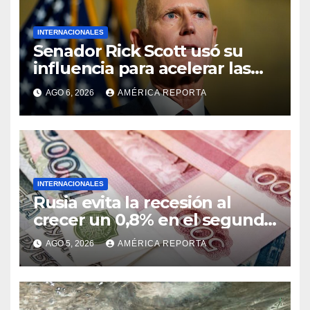
INTERNACIONALES
Senador Rick Scott usó su
influencia para acelerar las
elecciones en Venezuela
AGO 6, 2026
AMÉRICA REPORTA
INTERNACIONALES
Rusia evita la recesión al
crecer un 0,8% en el segundo
trimestre
AGO 5, 2026
AMÉRICA REPORTA