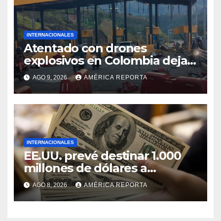
INTERNACIONALES
Atentado con drones
explosivos en Colombia deja
un policía muerto
AGO 9, 2026
AMÉRICA REPORTA
INTERNACIONALES
EE.UU. prevé destinar 1.000
millones de dólares a
Colombia para un paquete de
AGO 8, 2026
AMÉRICA REPORTA
seguridad