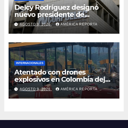
Delcy Rodríguez designó
nuevo presidente de
Corpoelec y viceministro
AGOSTO 9, 2026
AMÉRICA REPORTA
eléctrico para ‘la
recuperación del servicio’
INTERNACIONALES
Atentado con drones
explosivos en Colombia deja
un policía muerto
AGOSTO 9, 2026
AMÉRICA REPORTA