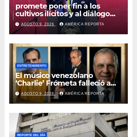
promete poner fin a los
cultivos ilícitos y al diálogo
con grupos armados
AGOSTO 9, 2026
AMÉRICA REPORTA
ENTRETENIMIENTO
El músico venezolano
‘Charlie’ Frómeta falleció a
sus 82 años
AGOSTO 9, 2026
AMÉRICA REPORTA
REPORTE DEL DÍA