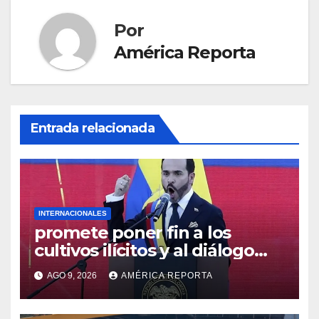
Por
América Reporta
Entrada relacionada
INTERNACIONALES
promete poner fin a los
cultivos ilícitos y al diálogo
con grupos armados
AGO 9, 2026
AMÉRICA REPORTA