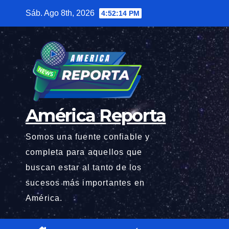
Saltar
Sáb. Ago 8th, 2026
4:52:16 PM
al
contenido
América Reporta
Somos una fuente confiable y
completa para aquellos que
buscan estar al tanto de los
sucesos más importantes en
América.