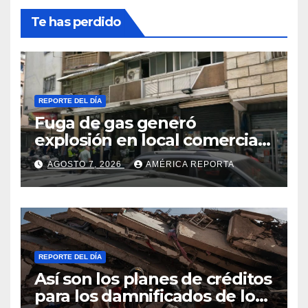
Te has perdido
REPORTE DEL DÍA
Fuga de gas generó
explosión en local comercial
de Chacao
AGOSTO 7, 2026
AMÉRICA REPORTA
REPORTE DEL DÍA
Así son los planes de créditos
para los damnificados de los