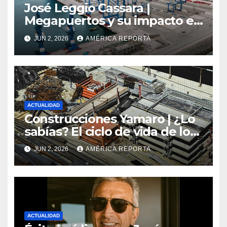
José Leggio Cassara |
Megapuertos y su impacto en
el turismo y el comercio
JUN 2, 2026
AMÉRICA REPORTA
global
ACTUALIDAD
Construcciones Yamaro | ¿Lo
sabías? El ciclo de vida de los
materiales de construcción
JUN 2, 2026
AMÉRICA REPORTA
revoluciona eficiencia en
proyectos modernos
ACTUALIDAD