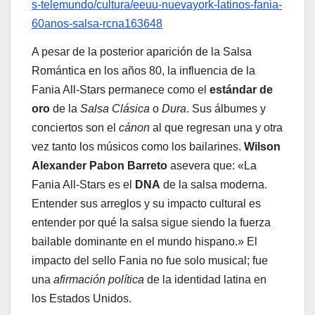
s-telemundo/cultura/eeuu-nuevayork-latinos-fania-
60anos-salsa-rcna163648
A pesar de la posterior aparición de la Salsa
Romántica en los años 80, la influencia de la
Fania All-Stars permanece como el
estándar de
oro
de la
Salsa Clásica
o
Dura
. Sus álbumes y
conciertos son el
cánon
al que regresan una y otra
vez tanto los músicos como los bailarines.
Wilson
Alexander Pabon Barreto
asevera que: «La
Fania All-Stars es el
DNA
de la salsa moderna.
Entender sus arreglos y su impacto cultural es
entender por qué la salsa sigue siendo la fuerza
bailable dominante en el mundo hispano.» El
impacto del sello Fania no fue solo musical; fue
una
afirmación política
de la identidad latina en
los Estados Unidos.