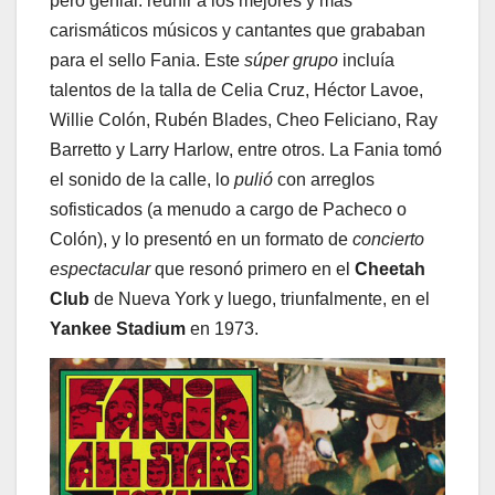
pero genial: reunir a los mejores y más
carismáticos músicos y cantantes que grababan
para el sello Fania. Este
súper grupo
incluía
talentos de la talla de Celia Cruz, Héctor Lavoe,
Willie Colón, Rubén Blades, Cheo Feliciano, Ray
Barretto y Larry Harlow, entre otros. La Fania tomó
el sonido de la calle, lo
pulió
con arreglos
sofisticados (a menudo a cargo de Pacheco o
Colón), y lo presentó en un formato de
concierto
espectacular
que resonó primero en el
Cheetah
Club
de Nueva York y luego, triunfalmente, en el
Yankee Stadium
en 1973.