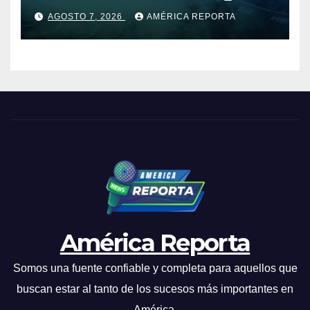
para las próximas 24 horas,
AGOSTO 7, 2026
AMÉRICA REPORTA
de este viernes 7 de agosto
2026
América Reporta
Somos una fuente confiable y completa para aquellos que
buscan estar al tanto de los sucesos más importantes en
América.