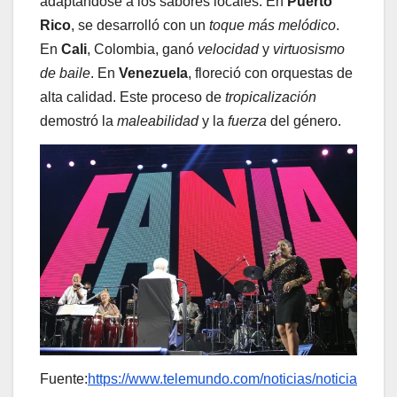
adaptándose a los sabores locales. En
Puerto
Rico
, se desarrolló con un
toque más melódico
.
En
Cali
, Colombia, ganó
velocidad
y
virtuosismo
de baile
. En
Venezuela
, floreció con orquestas de
alta calidad. Este proceso de
tropicalización
demostró la
maleabilidad
y la
fuerza
del género.
Fuente:
https://www.telemundo.com/noticias/noticia