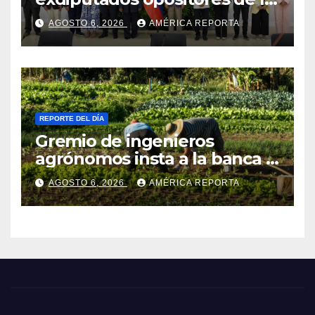
AN de 2015
AGOSTO 6, 2026
AMÉRICA REPORTA
REPORTE DEL DÍA
Gremio de ingenieros
agrónomos insta a la banca a
financiar la agricultura
AGOSTO 6, 2026
AMÉRICA REPORTA
familiar