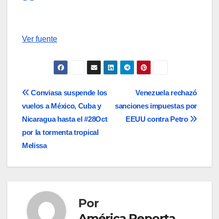
Ver fuente
Navegación
Conviasa suspende los
Venezuela rechazó
vuelos a México, Cuba y
sanciones impuestas por
de
Nicaragua hasta el #28Oct
EEUU contra Petro
entradas
por la tormenta tropical
Melissa
Por
América Reporta