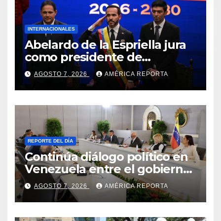
INTERNACIONALES
Abelardo de la Espriella jura
como presidente de
Colombia para el periodo
AGOSTO 7, 2026
AMÉRICA REPORTA
2026-2030
REPORTE DEL DÍA
Continúa diálogo político en
Venezuela entre el gobierno
y la oposición
AGOSTO 7, 2026
AMÉRICA REPORTA