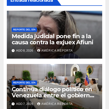
Entrada relacionada
REPORTE DEL DÍA
Medida judicial pone fin a la
causa contra la exjuex Afiuni
AGO 8, 2026
AMÉRICA REPORTA
REPORTE DEL DÍA
Continúa diálogo político en
Venezuela entre el gobierno
y la oposición
AGO 7, 2026
AMÉRICA REPORTA