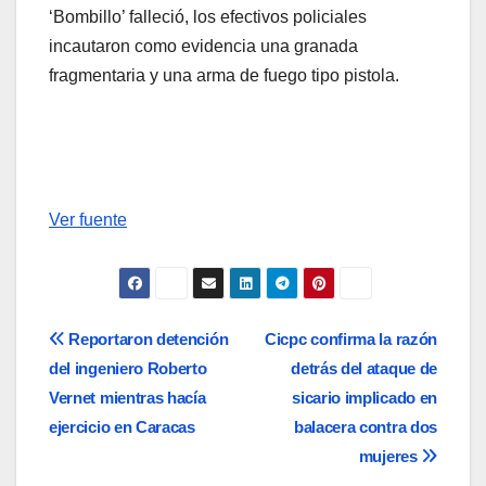
‘Bombillo’ falleció, los efectivos policiales
incautaron como evidencia una granada
fragmentaria y una arma de fuego tipo pistola.
Ver fuente
Navegación
Reportaron detención
Cicpc confirma la razón
del ingeniero Roberto
detrás del ataque de
de
Vernet mientras hacía
sicario implicado en
entradas
ejercicio en Caracas
balacera contra dos
mujeres