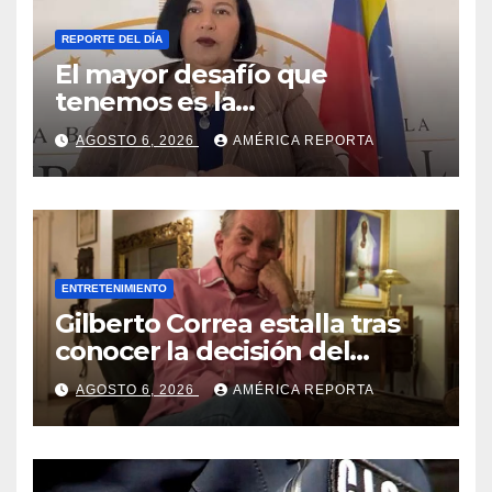
REPORTE DEL DÍA
El mayor desafío que
tenemos es la
reinstitucionalización
AGOSTO 6, 2026
AMÉRICA REPORTA
ENTRETENIMIENTO
Gilberto Correa estalla tras
conocer la decisión del
tribunal en su caso
AGOSTO 6, 2026
AMÉRICA REPORTA