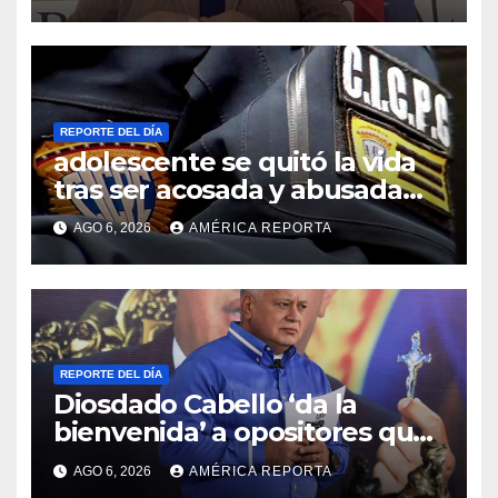
REPORTE DEL DÍA
adolescente se quitó la vida
tras ser acosada y abusada
por la pareja de su abuela
AGO 6, 2026
AMÉRICA REPORTA
REPORTE DEL DÍA
Diosdado Cabello ‘da la
bienvenida’ a opositores que
llegaron al país para diálogo
AGO 6, 2026
AMÉRICA REPORTA
con el gobierno