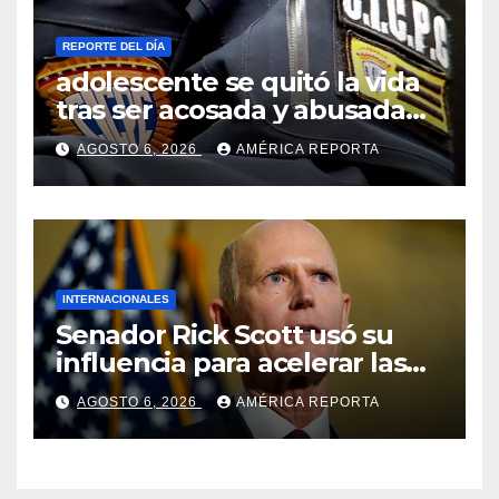
REPORTE DEL DÍA
adolescente se quitó la vida
tras ser acosada y abusada
por la pareja de su abuela
AGOSTO 6, 2026
AMÉRICA REPORTA
INTERNACIONALES
Senador Rick Scott usó su
influencia para acelerar las
elecciones en Venezuela
AGOSTO 6, 2026
AMÉRICA REPORTA