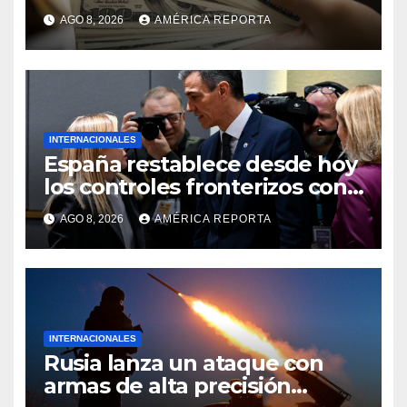
Colombia para un paquete de
AGO 8, 2026
AMÉRICA REPORTA
seguridad
INTERNACIONALES
España restablece desde hoy
los controles fronterizos con
Italia tras el rechazo de Roma
AGO 8, 2026
AMÉRICA REPORTA
a retirar las restricciones
INTERNACIONALES
Rusia lanza un ataque con
armas de alta precisión