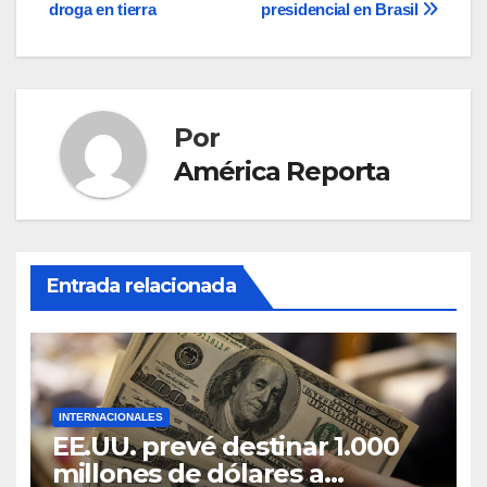
entradas
droga en tierra
presidencial en Brasil
Por
América Reporta
Entrada relacionada
INTERNACIONALES
EE.UU. prevé destinar 1.000
millones de dólares a