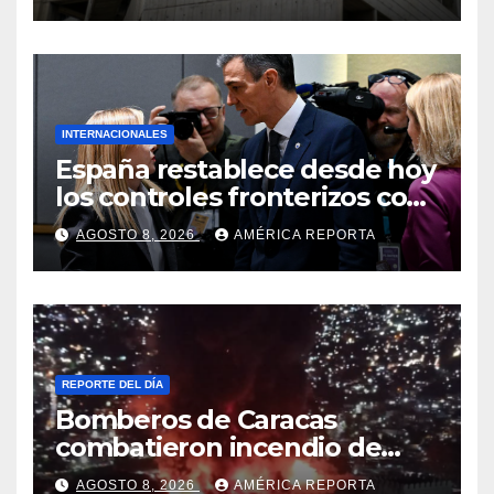
viceministro de Servicios
Eléctricos
INTERNACIONALES
España restablece desde hoy
los controles fronterizos con
Italia tras el rechazo de Roma
AGOSTO 8, 2026
AMÉRICA REPORTA
a retirar las restricciones
REPORTE DEL DÍA
Bomberos de Caracas
combatieron incendio de
gran magnitud en zona
AGOSTO 8, 2026
AMÉRICA REPORTA