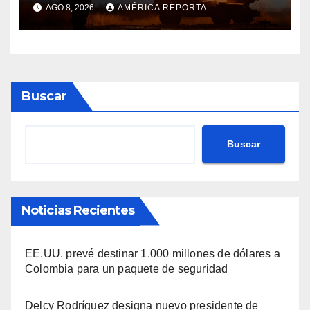
contra la industria militar en
AGO 8, 2026
AMÉRICA REPORTA
Kiev
Buscar
Buscar
Noticias Recientes
EE.UU. prevé destinar 1.000 millones de dólares a
Colombia para un paquete de seguridad
Delcy Rodríguez designa nuevo presidente de