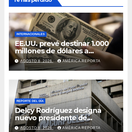
Te has perdido
INTERNACIONALES
EE.UU. prevé destinar 1.000
millones de dólares a
Colombia para un paquete
AGOSTO 8, 2026
AMÉRICA REPORTA
de seguridad
REPORTE DEL DÍA
Delcy Rodríguez designa
nuevo presidente de
Corpoelec y nuevo
AGOSTO 8, 2026
AMÉRICA REPORTA