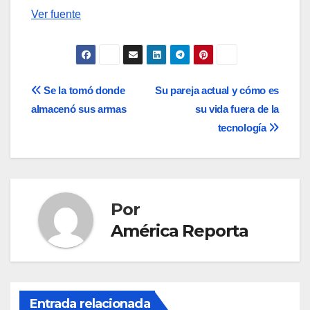
Ver fuente
Navegación
Se la tomó donde
Su pareja actual y cómo es
almacenó sus armas
su vida fuera de la
de
tecnología
entradas
Por
América Reporta
Entrada relacionada