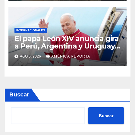
INTERNACIONALES
El papa León XIV anuncia gira
a Perú, Argentina y Uruguay
en noviembre
AGO 5, 2026
AMÉRICA REPORTA
Buscar
Buscar