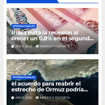
INTERNACIONALES
Rusia evita la recesión al
crecer un 0,8% en el segundo
trimestre
AGO 5, 2026
AMÉRICA REPORTA
INTERNACIONALES
el acuerdo para reabrir el
estrecho de Ormuz podría
concretarse esta semana
AGO 5, 2026
AMÉRICA REPORTA