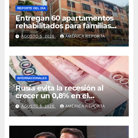
REPORTE DEL DÍA
Entregan 60 apartamentos
rehabilitados para familias
del urbanismo Ana Victoria
AGOSTO 5, 2026
AMÉRICA REPORTA
en La Guaira
INTERNACIONALES
Rusia evita la recesión al
crecer un 0,8% en el
segundo trimestre
AGOSTO 5, 2026
AMÉRICA REPORTA