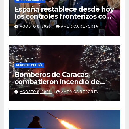
España restablece desde hoy
los controles fronterizos con
Italia tras el rechazo de Roma
AGOSTO 8, 2026
AMÉRICA REPORTA
a retirar las restricciones
REPORTE DEL DÍA
Bomberos de Caracas
combatieron incendio de
gran magnitud en zona
AGOSTO 8, 2026
AMÉRICA REPORTA
industrial de El Llanito