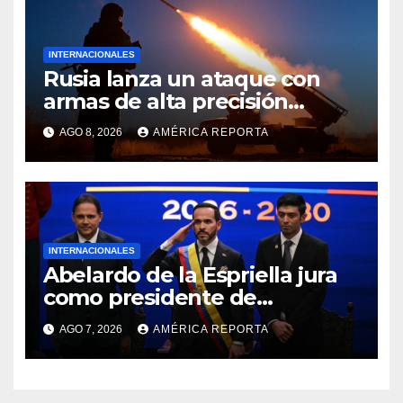
INTERNACIONALES
Rusia lanza un ataque con
armas de alta precisión
contra la industria militar en
AGO 8, 2026
AMÉRICA REPORTA
Kiev
INTERNACIONALES
Abelardo de la Espriella jura
como presidente de
Colombia para el periodo
AGO 7, 2026
AMÉRICA REPORTA
2026-2030