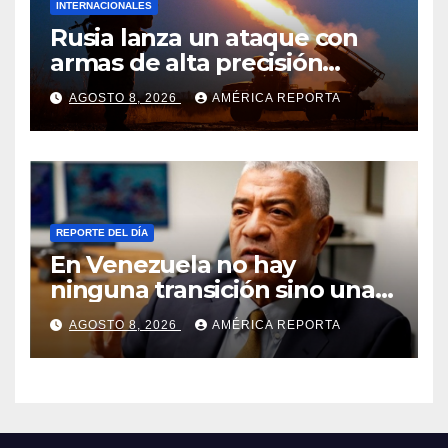
INTERNACIONALES
Rusia lanza un ataque con
armas de alta precisión
contra la industria militar en
AGOSTO 8, 2026
AMÉRICA REPORTA
Kiev
REPORTE DEL DÍA
En Venezuela no hay
ninguna transición sino una
ocupación a la fuerza
AGOSTO 8, 2026
AMÉRICA REPORTA