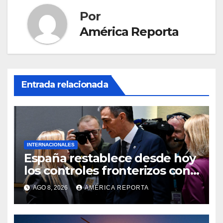
Por
América Reporta
Entrada relacionada
INTERNACIONALES
España restablece desde hoy
los controles fronterizos con
Italia tras el rechazo de Roma
AGO 8, 2026
AMÉRICA REPORTA
a retirar las restricciones