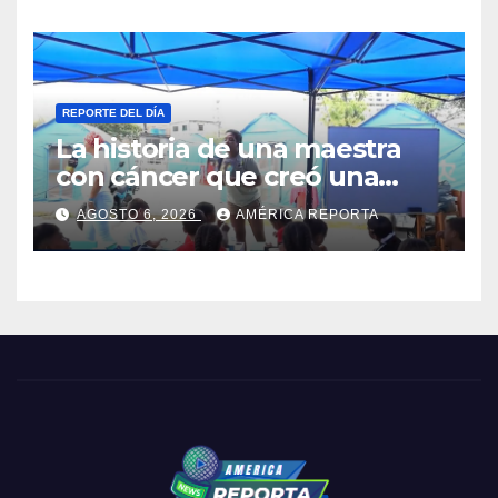
REPORTE DEL DÍA
La historia de una maestra
con cáncer que creó una
escuelita para niños
AGOSTO 6, 2026
AMÉRICA REPORTA
damnificados en La Guaira