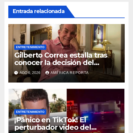
Entrada relacionada
ENTRETENIMIENTO
Gilberto Correa estalla tras
conocer la decisión del
tribunal en su caso
AGO 6, 2026
AMÉRICA REPORTA
ENTRETENIMIENTO
¡Pánico en TikTok! El
perturbador video del