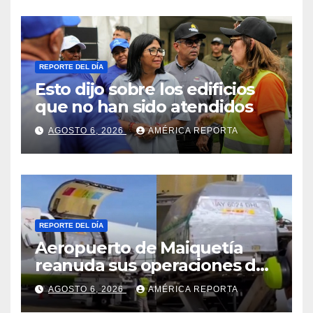
2026
REPORTE DEL DÍA
Esto dijo sobre los edificios
que no han sido atendidos
AGOSTO 6, 2026
AMÉRICA REPORTA
REPORTE DEL DÍA
Aeropuerto de Maiquetía
reanuda sus operaciones de
carga con primer vuelo
AGOSTO 6, 2026
AMÉRICA REPORTA
desde Panamá