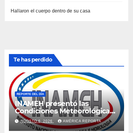
Hallaron el cuerpo dentro de su casa
Te has perdido
REPORTE DEL DÍA
INAMEH presentó las
Condiciones Meteorológicas
para las próximas 24 horas,
AGOSTO 6, 2026
AMÉRICA REPORTA
de este jueves 6 de agosto