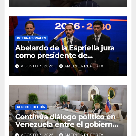
INTERNACIONALES
Abelardo de la Espriella jura
como presidente de
Colombia para el periodo
AGOSTO 7, 2026
AMÉRICA REPORTA
2026-2030
REPORTE DEL DÍA
Continúa diálogo político en
Venezuela entre el gobierno
y la oposición
AGOSTO 7, 2026
AMÉRICA REPORTA