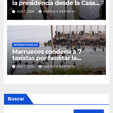
la presidencia desde la Casa
de Nariño
AGO 7, 2026
AMÉRICA REPORTA
INTERNACIONALES
Marruecos condena a 7
taxistas por facilitar la
migración irregular hacia
AGO 7, 2026
AMÉRICA REPORTA
Ceuta
Buscar