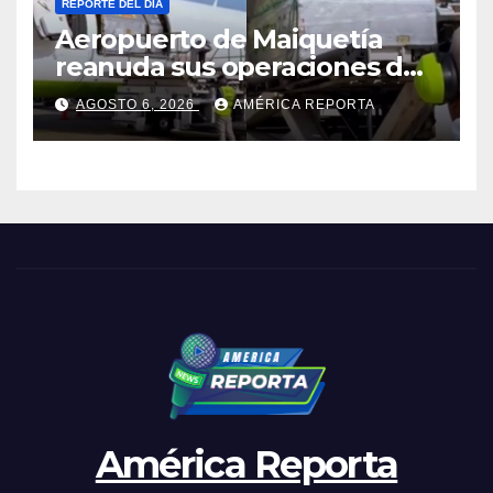
REPORTE DEL DÍA
Aeropuerto de Maiquetía
reanuda sus operaciones de
carga con primer vuelo
AGOSTO 6, 2026
AMÉRICA REPORTA
desde Panamá
América Reporta