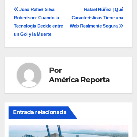
Navegación
Joao Rafael Silva
Rafael Núñez | Qué
Robertson: Cuando la
Características Tiene una
de
Tecnología Decide entre
Web Realmente Segura
entradas
un Gol y la Muerte
Por
América Reporta
Entrada relacionada