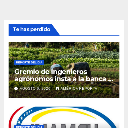
Te has perdido
REPORTE DEL DÍA
Gremio de ingenieros
agrónomos insta a la banca a
financiar la agricultura
AGOSTO 6, 2026
AMÉRICA REPORTA
familiar
REPORTE DEL DÍA