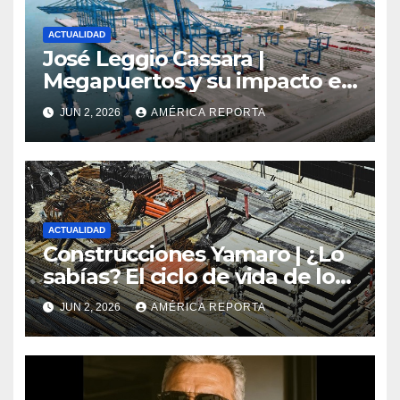
ACTUALIDAD
José Leggio Cassara |
Megapuertos y su impacto en
el turismo y el comercio
JUN 2, 2026
AMÉRICA REPORTA
global
ACTUALIDAD
Construcciones Yamaro | ¿Lo
sabías? El ciclo de vida de los
materiales de construcción
JUN 2, 2026
AMÉRICA REPORTA
revoluciona eficiencia en
proyectos modernos