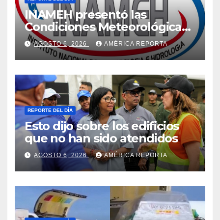
INAMEH presentó las
Condiciones Meteorológicas
para las próximas 24 horas,
AGOSTO 6, 2026
AMÉRICA REPORTA
de este jueves 6 de agosto
2026
REPORTE DEL DÍA
Esto dijo sobre los edificios
que no han sido atendidos
AGOSTO 6, 2026
AMÉRICA REPORTA