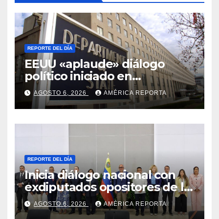
REPORTE DEL DÍA
EEUU «aplaude» diálogo
político iniciado en
Venezuela
AGOSTO 6, 2026
AMÉRICA REPORTA
REPORTE DEL DÍA
Inicia diálogo nacional con
exdiputados opositores de la
AN de 2015
AGOSTO 6, 2026
AMÉRICA REPORTA