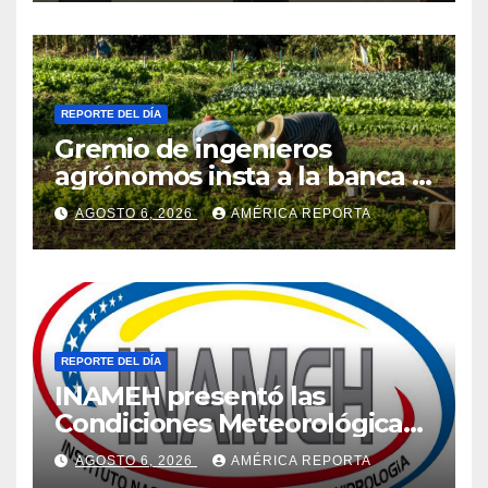
REPORTE DEL DÍA
Gremio de ingenieros
agrónomos insta a la banca a
financiar la agricultura
AGOSTO 6, 2026
AMÉRICA REPORTA
familiar
REPORTE DEL DÍA
INAMEH presentó las
Condiciones Meteorológicas
para las próximas 24 horas,
AGOSTO 6, 2026
AMÉRICA REPORTA
de este jueves 6 de agosto