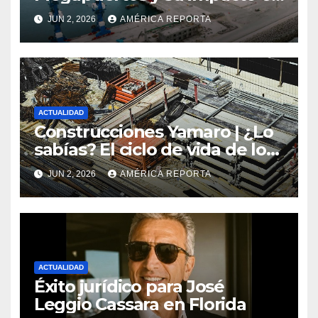
el turismo y el comercio
JUN 2, 2026
AMÉRICA REPORTA
global
ACTUALIDAD
Construcciones Yamaro | ¿Lo
sabías? El ciclo de vida de los
materiales de construcción
JUN 2, 2026
AMÉRICA REPORTA
revoluciona eficiencia en
proyectos modernos
ACTUALIDAD
Éxito jurídico para José
Leggio Cassara en Florida