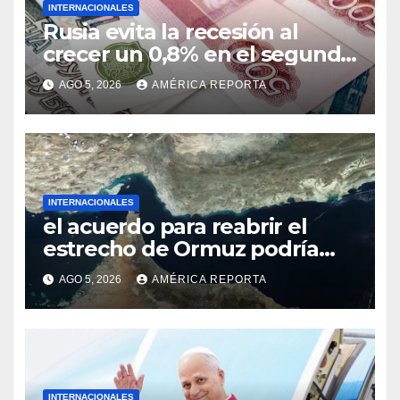
INTERNACIONALES
Rusia evita la recesión al
crecer un 0,8% en el segundo
trimestre
AGO 5, 2026
AMÉRICA REPORTA
INTERNACIONALES
el acuerdo para reabrir el
estrecho de Ormuz podría
concretarse esta semana
AGO 5, 2026
AMÉRICA REPORTA
INTERNACIONALES