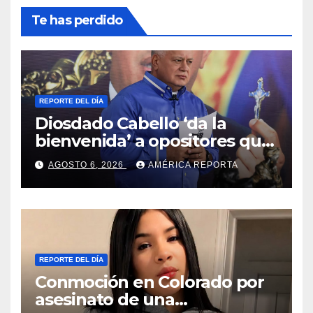
Te has perdido
REPORTE DEL DÍA
Diosdado Cabello ‘da la
bienvenida’ a opositores que
llegaron al país para diálogo
AGOSTO 6, 2026
AMÉRICA REPORTA
con el gobierno
REPORTE DEL DÍA
Conmoción en Colorado por
asesinato de una