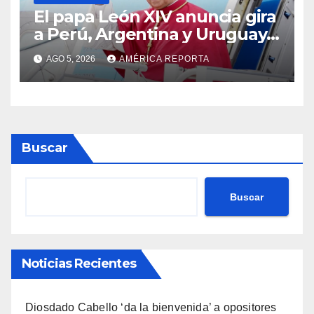
El papa León XIV anuncia gira
a Perú, Argentina y Uruguay
en noviembre
AGO 5, 2026
AMÉRICA REPORTA
Buscar
Buscar
Noticias Recientes
Diosdado Cabello ‘da la bienvenida’ a opositores