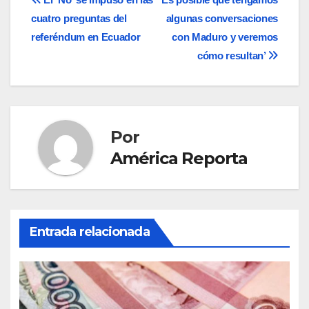
Navegación
cuatro preguntas del
algunas conversaciones
de
referéndum en Ecuador
con Maduro y veremos
entradas
cómo resultan’
Por
América Reporta
Entrada relacionada