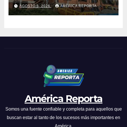
del urbanismo Ana Victoria
AGOSTO 5, 2026
AMÉRICA REPORTA
en La Guaira
América Reporta
Somos una fuente confiable y completa para aquellos que
buscan estar al tanto de los sucesos más importantes en
América.