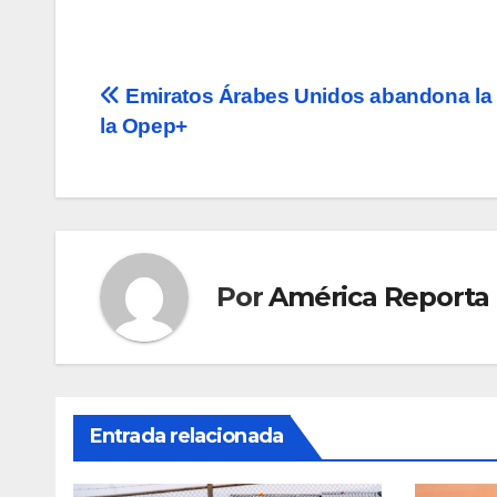
Navegación
Emiratos Árabes Unidos abandona la
la Opep+
de
entradas
Por
América Reporta
Entrada relacionada