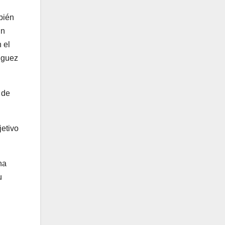
bién
un
 el
inguez
 de
jetivo
na
u