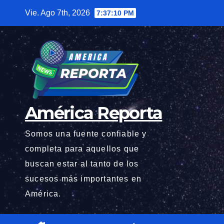
Saltar
Vie. Ago 7th, 2026
7:37:11 PM
al
contenido
América Reporta
Somos una fuente confiable y
completa para aquellos que
buscan estar al tanto de los
sucesos más importantes en
América.