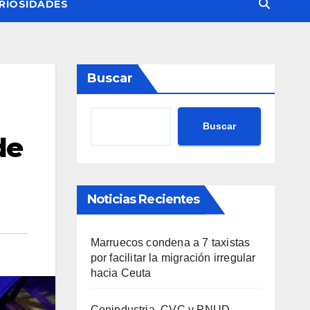
RIOSIDADES
Buscar
Buscar
de
Noticias Recientes
Marruecos condena a 7 taxistas
por facilitar la migración irregular
hacia Ceuta
Conindustria, CVC y PNUD