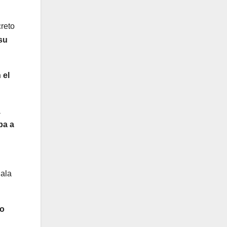
reto
su
 el
a
ba a
gala
do