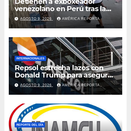
Detienen a exboxeador
venezolano en Perú tras la
muerte de mototaxista
AGOSTO 9, 2026
AMÉRICA REPORTA
durante una riña
INTERNACIONALES
Repsol estrecha lazos con
Donald Trump para asegurar
negocios en Venezuela
AGOSTO 9, 2026
AMÉRICA REPORTA
REPORTE DEL DÍA