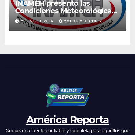
INAMEH presentó las
Condiciones Meteorológicas
para las próximas 24 horas,
AGOSTO 9, 2026
AMÉRICA REPORTA
de este domingo 9 de agosto
2026
América Reporta
Somos una fuente confiable y completa para aquellos que