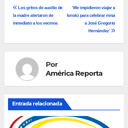
Navegación
Los gritos de auxilio de
‘Me impidieron viajar a
la madre alertaron de
Isnotú para celebrar misa
de
inmediato a los vecinos
a José Gregorio
entradas
Hernández’
Por
América Reporta
Entrada relacionada