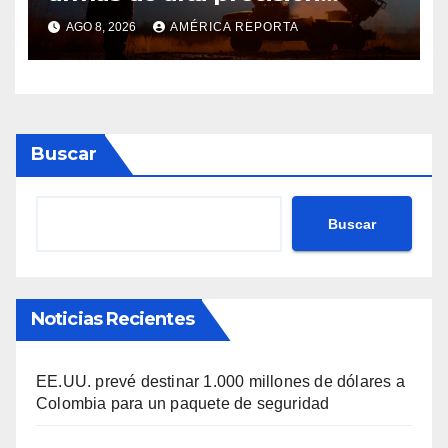
contra la industria militar en
AGO 8, 2026
AMÉRICA REPORTA
Kiev
Buscar
Buscar
Noticias Recientes
EE.UU. prevé destinar 1.000 millones de dólares a
Colombia para un paquete de seguridad