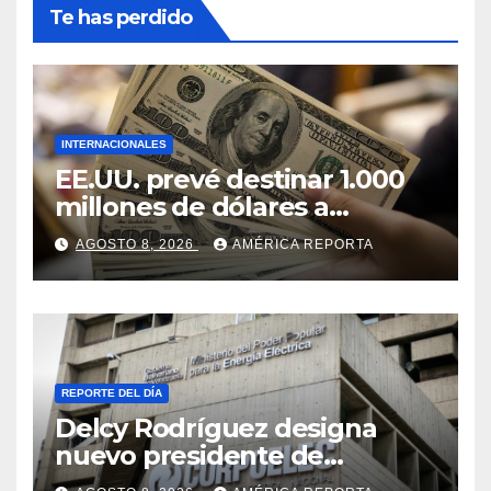
Te has perdido
INTERNACIONALES
EE.UU. prevé destinar 1.000
millones de dólares a
Colombia para un paquete
AGOSTO 8, 2026
AMÉRICA REPORTA
de seguridad
REPORTE DEL DÍA
Delcy Rodríguez designa
nuevo presidente de
Corpoelec y nuevo