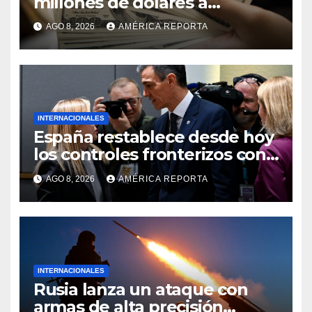
millones de dólares a
Colombia para un paquete de
AGO 8, 2026
AMÉRICA REPORTA
seguridad
INTERNACIONALES
España restablece desde hoy
los controles fronterizos con
Italia tras el rechazo de Roma
AGO 8, 2026
AMÉRICA REPORTA
a retirar las restricciones
INTERNACIONALES
Rusia lanza un ataque con
armas de alta precisión