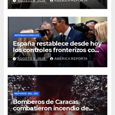
AGOSTO 8, 2026
AMÉRICA REPORTA
viceministro de Servicios
Eléctricos
INTERNACIONALES
España restablece desde hoy
los controles fronterizos con
Italia tras el rechazo de Roma
AGOSTO 8, 2026
AMÉRICA REPORTA
a retirar las restricciones
REPORTE DEL DÍA
Bomberos de Caracas
combatieron incendio de
gran magnitud en zona