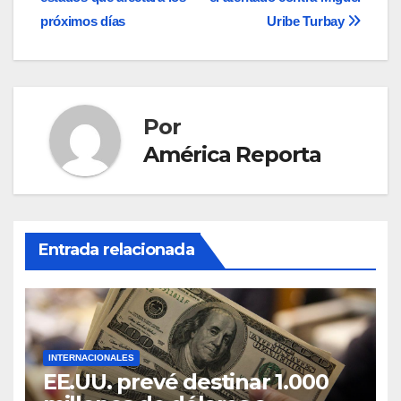
de
próximos días
Uribe Turbay
entradas
Por
América Reporta
Entrada relacionada
INTERNACIONALES
EE.UU. prevé destinar 1.000