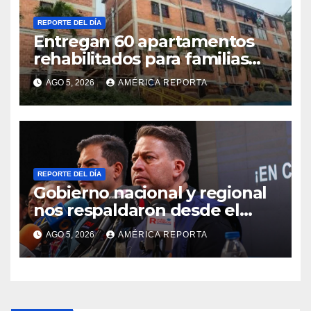
REPORTE DEL DÍA
Entregan 60 apartamentos
rehabilitados para familias
del urbanismo Ana Victoria
AGO 5, 2026
AMÉRICA REPORTA
en La Guaira
REPORTE DEL DÍA
Gobierno nacional y regional
nos respaldaron desde el
primer momento tras
AGO 5, 2026
AMÉRICA REPORTA
terremotos del 24J