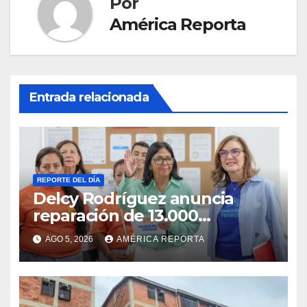
Por
América Reporta
Entrada relacionada
REPORTE DEL DÍA
Delcy Rodríguez anuncia
reparación de 13.000
viviendas afectadas por los
AGO 5, 2026
AMÉRICA REPORTA
terremotos