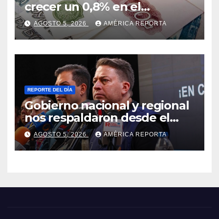
crecer un 0,8% en el
segundo trimestre
AGOSTO 5, 2026
AMÉRICA REPORTA
REPORTE DEL DÍA
Gobierno nacional y regional
nos respaldaron desde el
primer momento tras
AGOSTO 5, 2026
AMÉRICA REPORTA
terremotos del 24J