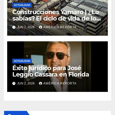
ACTUALIDAD
Construcciones Yamaro | ¿Lo
sabías? El ciclo de vida de los
materiales de construcción
JUN 2, 2026
AMÉRICA REPORTA
revoluciona eficiencia en
proyectos modernos
ACTUALIDAD
Éxito jurídico para José
Leggio Cassara en Florida
JUN 2, 2026
AMÉRICA REPORTA