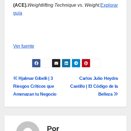
(ACE).
Weightlifting Technique vs. Weight.
Explorar
guía
Navegación
de
Ver fuente
entradas
Navegación
Hjalmar Gibelli | 3
Carlos Julio Heydra
Riesgos Críticos que
Castillo | El Código de la
de
Amenazan tu Negocio
Belleza
entradas
Por