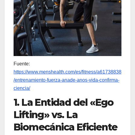
Fuente:
https://www.menshealth.com/es/fitness/a61738838
/entrenamiento-fuerza-anade-anos-vida-confirma-
ciencia/
1. La Entidad del «Ego
Lifting» vs. La
Biomecánica Eficiente