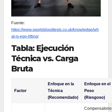
Fuente:
https://www.sportsbloodtests.co.uk/knowledge/wh
at-is-ego-lifting/
Tabla: Ejecución
Técnica vs. Carga
Bruta
Enfoque en la
Enfoque en el
Factor
Técnica
Peso
(Recomendado)
(Riesgoso)
Compensatorio