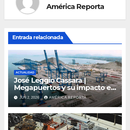
América Reporta
Entrada relacionada
ACTUALIDAD
José Leggio Cassara |
Megapuertos y su impacto en
el turismo y el comercio
JUN 2, 2026
AMÉRICA REPORTA
global