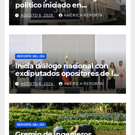
político iniciado en
Venezuela
AGOSTO 6, 2026
AMÉRICA REPORTA
REPORTE DEL DÍA
Inicia diálogo nacional con
exdiputados opositores de la
AN de 2015
AGOSTO 6, 2026
AMÉRICA REPORTA
REPORTE DEL DÍA
Gremio de ingenieros