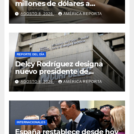
millones de dólares a
Colombia para un paquete
AGOSTO 8, 2026
AMÉRICA REPORTA
de seguridad
REPORTE DEL DÍA
Delcy Rodríguez designa
nuevo presidente de
Corpoelec y nuevo
AGOSTO 8, 2026
AMÉRICA REPORTA
viceministro de Servicios
Eléctricos
INTERNACIONALES
España restablece desde hoy