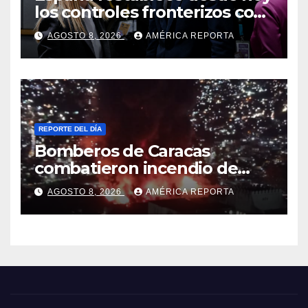
los controles fronterizos con
Italia tras el rechazo de Roma
AGOSTO 8, 2026
AMÉRICA REPORTA
a retirar las restricciones
REPORTE DEL DÍA
Bomberos de Caracas
combatieron incendio de
gran magnitud en zona
AGOSTO 8, 2026
AMÉRICA REPORTA
industrial de El Llanito