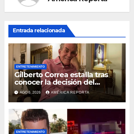
Entrada relacionada
ENTRETENIMIENTO
Gilberto Correa estalla tras
conocer la decisión del
tribunal en su caso
AGO 6, 2026
AMÉRICA REPORTA
ENTRETENIMIENTO