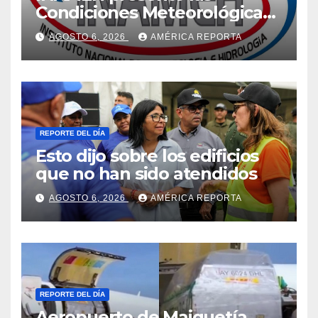
Condiciones Meteorológicas
para las próximas 24 horas,
AGOSTO 6, 2026
AMÉRICA REPORTA
de este jueves 6 de agosto
2026
REPORTE DEL DÍA
Esto dijo sobre los edificios
que no han sido atendidos
AGOSTO 6, 2026
AMÉRICA REPORTA
REPORTE DEL DÍA
Aeropuerto de Maiquetía