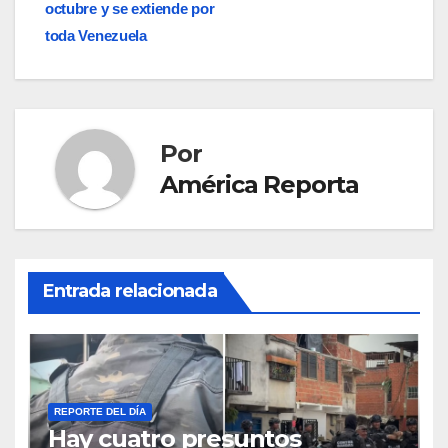
entradas
octubre y se extiende por
toda Venezuela
Por
América Reporta
Entrada relacionada
REPORTE DEL DÍA
Hay cuatro presuntos