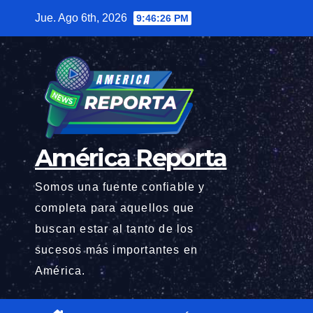
Saltar
Jue. Ago 6th, 2026
9:46:27 PM
al
contenido
América Reporta
Somos una fuente confiable y
completa para aquellos que
buscan estar al tanto de los
sucesos más importantes en
América.