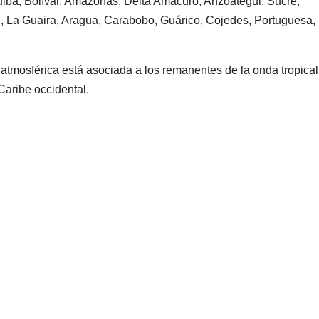
ba, Bolívar, Amazonas, Delta Amacuro, Anzoátegui, Sucre,
l, La Guaira, Aragua, Carabobo, Guárico, Cojedes, Portuguesa, 
 atmosférica está asociada a los remanentes de la onda tropical
aribe occidental.