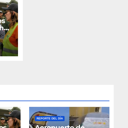
os
 han
REPORTE DEL DÍA
os
Aeropuerto de