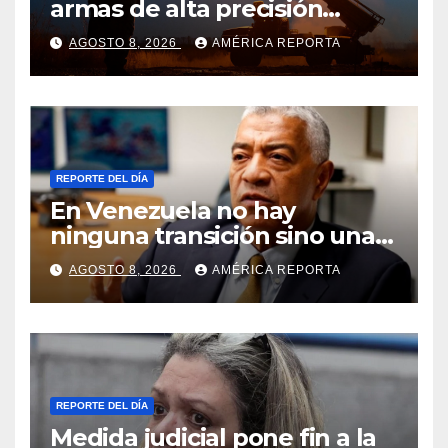
armas de alta precisión
contra la industria militar en
AGOSTO 8, 2026
AMÉRICA REPORTA
Kiev
REPORTE DEL DÍA
En Venezuela no hay
ninguna transición sino una
ocupación a la fuerza
AGOSTO 8, 2026
AMÉRICA REPORTA
REPORTE DEL DÍA
Medida judicial pone fin a la