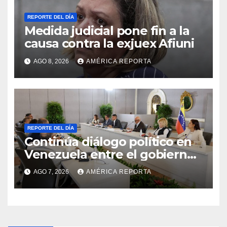
REPORTE DEL DÍA
Medida judicial pone fin a la
causa contra la exjuex Afiuni
AGO 8, 2026
AMÉRICA REPORTA
REPORTE DEL DÍA
Continúa diálogo político en
Venezuela entre el gobierno
y la oposición
AGO 7, 2026
AMÉRICA REPORTA