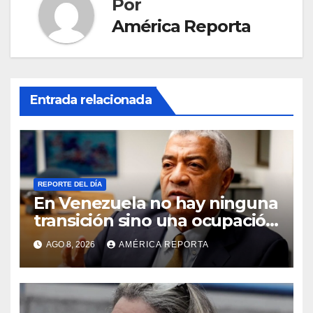
Por
América Reporta
Entrada relacionada
REPORTE DEL DÍA
En Venezuela no hay ninguna
transición sino una ocupación
a la fuerza
AGO 8, 2026
AMÉRICA REPORTA