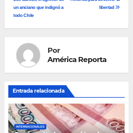
de
un anciano que indignó a
libertad
entradas
todo Chile
Por
América Reporta
Entrada relacionada
INTERNACIONALES