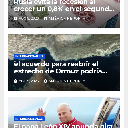
Rusia evita la recesión al
crecer un 0,8% en el segundo
trimestre
AGO 5, 2026
AMÉRICA REPORTA
INTERNACIONALES
el acuerdo para reabrir el
estrecho de Ormuz podría
concretarse esta semana
AGO 5, 2026
AMÉRICA REPORTA
INTERNACIONALES
El papa León XIV anuncia gira