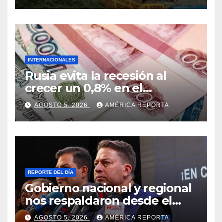
en La Guaira
INTERNACIONALES
Rusia evita la recesión al
crecer un 0,8% en el
segundo trimestre
AGOSTO 5, 2026
AMÉRICA REPORTA
REPORTE DEL DÍA
Gobierno nacional y regional
nos respaldaron desde el
primer momento tras
AGOSTO 5, 2026
AMÉRICA REPORTA