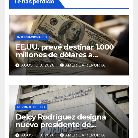
Te has perdido
INTERNACIONALES
EE.UU. prevé destinar 1.000
millones de dólares a
Colombia para un paquete
AGOSTO 8, 2026
AMÉRICA REPORTA
de seguridad
REPORTE DEL DÍA
Delcy Rodríguez designa
nuevo presidente de
Corpoelec y nuevo
AGOSTO 8, 2026
AMÉRICA REPORTA