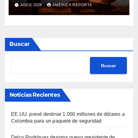
contra la industria militar en
AGO 8, 2026
AMÉRICA REPORTA
Kiev
Buscar
Buscar
Noticias Recientes
EE.UU. prevé destinar 1.000 millones de dólares a
Colombia para un paquete de seguridad
Delcy Rodríguez designa nuevo presidente de