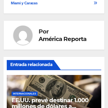
entradas
Miami y Caracas
Por
América Reporta
Entrada relacionada
INTERNACIONALES
EE.UU. prevé destinar 1.000
millones de dólares a