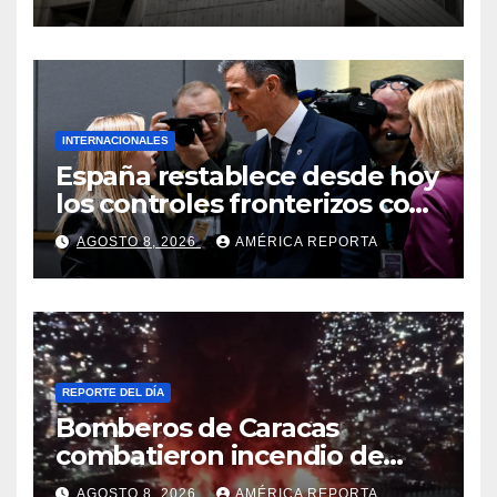
viceministro de Servicios
Eléctricos
INTERNACIONALES
España restablece desde hoy
los controles fronterizos con
Italia tras el rechazo de Roma
AGOSTO 8, 2026
AMÉRICA REPORTA
a retirar las restricciones
REPORTE DEL DÍA
Bomberos de Caracas
combatieron incendio de
gran magnitud en zona
AGOSTO 8, 2026
AMÉRICA REPORTA