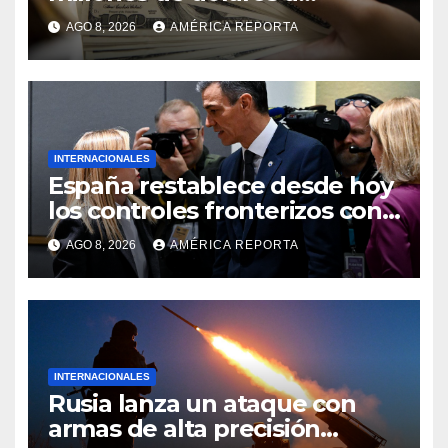
Colombia para un paquete de
AGO 8, 2026
AMÉRICA REPORTA
seguridad
INTERNACIONALES
España restablece desde hoy
los controles fronterizos con
Italia tras el rechazo de Roma
AGO 8, 2026
AMÉRICA REPORTA
a retirar las restricciones
INTERNACIONALES
Rusia lanza un ataque con
armas de alta precisión