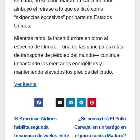
semana, no se concretaron. El canciller iraní
atribuyó el retraso a lo que calificó como
“exigencias excesivas” por parte de Estados
Unidos.
Mientras tanto, la incertidumbre en torno al
estrecho de Ormuz —una de las principales rutas
de transporte de petróleo del mundo— continúa
impactando los mercados energéticos y
manteniendo elevados los precios del crudo.
Ver fuente
Navegación
American Airlines
¿Se convertirá El Pollo
habilita segunda
Carvajal en un testigo en
de
frecuencia de vuelos entre
el juicio contra Maduro?