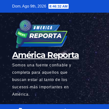
Saltar
Dom. Ago 9th, 2026
8:46:34 AM
al
contenido
América Reporta
Somos una fuente confiable y
completa para aquellos que
buscan estar al tanto de los
sucesos más importantes en
América.