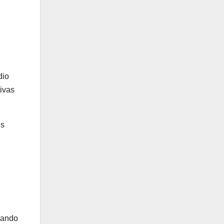
dio
ivas
es
reando