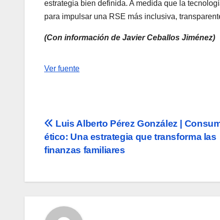
estrategia bien definida. A medida que la tecnolog
para impulsar una RSE más inclusiva, transparente
(Con información de Javier Ceballos Jiménez)
Navegación
Ver fuente
de
entradas
Navegación
Luis Alberto Pérez González | Consu
ético: Una estrategia que transforma las
de
finanzas familiares
entradas