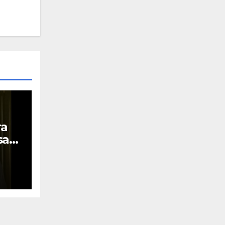
ra
sara