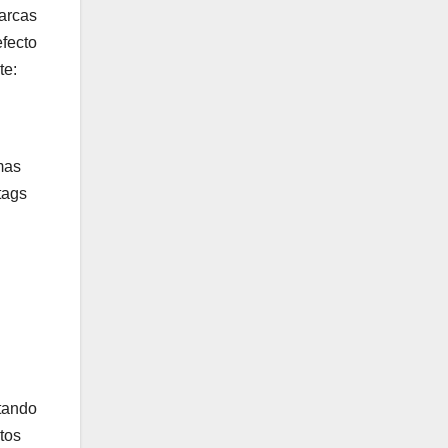
marcas
efecto
te:
mas
tags
itando
tos