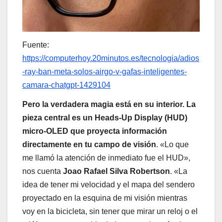
Fuente:
https://computerhoy.20minutos.es/tecnologia/adios
-ray-ban-meta-solos-airgo-v-gafas-inteligentes-
camara-chatgpt-1429104
Pero la verdadera magia está en su interior. La
pieza central es un Heads-Up Display (HUD)
micro-OLED que proyecta información
directamente en tu campo de visión
. «Lo que
me llamó la atención de inmediato fue el HUD»,
nos cuenta
Joao Rafael Silva Robertson
. «La
idea de tener mi velocidad y el mapa del sendero
proyectado en la esquina de mi visión mientras
voy en la bicicleta, sin tener que mirar un reloj o el