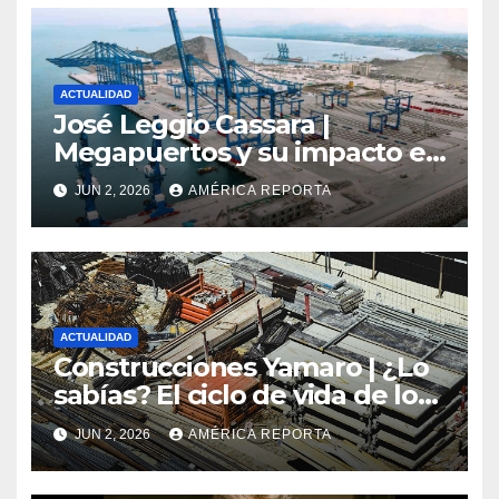
ACTUALIDAD
José Leggio Cassara |
Megapuertos y su impacto en
el turismo y el comercio
JUN 2, 2026
AMÉRICA REPORTA
global
ACTUALIDAD
Construcciones Yamaro | ¿Lo
sabías? El ciclo de vida de los
materiales de construcción
JUN 2, 2026
AMÉRICA REPORTA
revoluciona eficiencia en
proyectos modernos