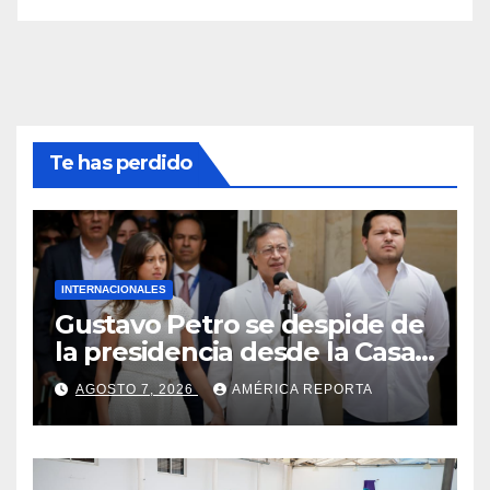
Te has perdido
INTERNACIONALES
Gustavo Petro se despide de
la presidencia desde la Casa
de Nariño
AGOSTO 7, 2026
AMÉRICA REPORTA