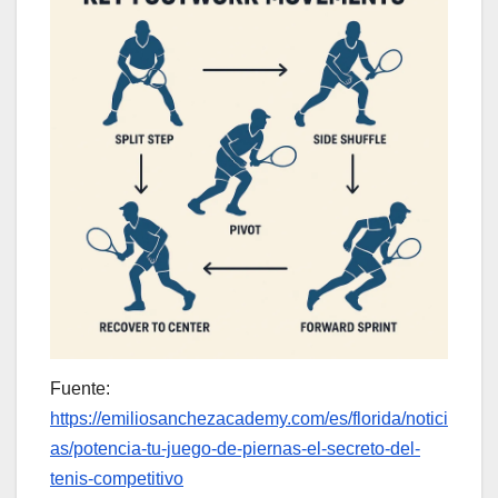
Fuente:
https://emiliosanchezacademy.com/es/florida/notici
as/potencia-tu-juego-de-piernas-el-secreto-del-
tenis-competitivo