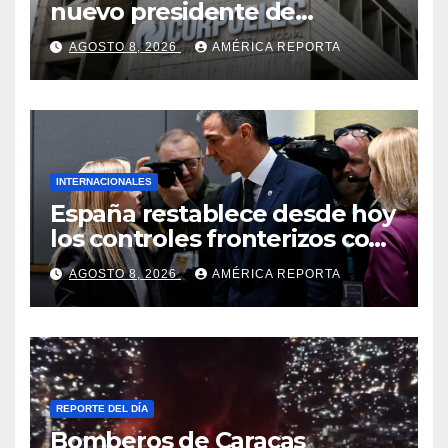
nuevo presidente de
Corpoelec y nuevo
AGOSTO 8, 2026
AMÉRICA REPORTA
viceministro de Servicios
Eléctricos
INTERNACIONALES
España restablece desde hoy
los controles fronterizos con
Italia tras el rechazo de Roma
AGOSTO 8, 2026
AMÉRICA REPORTA
a retirar las restricciones
REPORTE DEL DÍA
Bomberos de Caracas