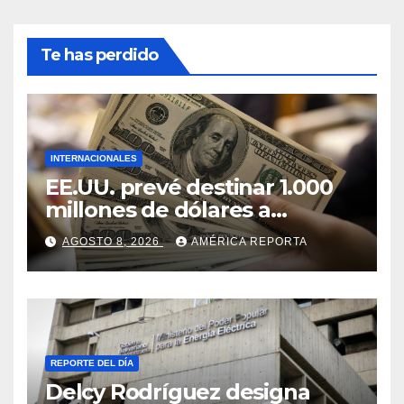
Te has perdido
INTERNACIONALES
EE.UU. prevé destinar 1.000
millones de dólares a
Colombia para un paquete
AGOSTO 8, 2026
AMÉRICA REPORTA
de seguridad
REPORTE DEL DÍA
Delcy Rodríguez designa