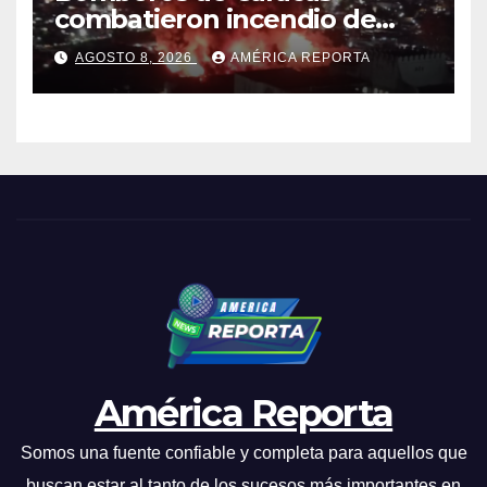
combatieron incendio de
gran magnitud en zona
AGOSTO 8, 2026
AMÉRICA REPORTA
industrial de El Llanito
América Reporta
Somos una fuente confiable y completa para aquellos que
buscan estar al tanto de los sucesos más importantes en