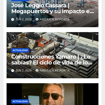
José Leggio Cassara |
Megapuertos y su impacto en
el turismo y el comercio
JUN 2, 2026
AMÉRICA REPORTA
global
ACTUALIDAD
Construcciones Yamaro | ¿Lo
sabías? El ciclo de vida de los
materiales de construcción
JUN 2, 2026
AMÉRICA REPORTA
revoluciona eficiencia en
proyectos modernos
ACTUALIDAD