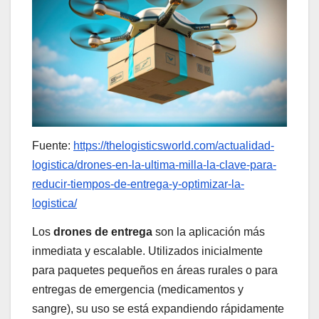
Fuente:
https://thelogisticsworld.com/actualidad-
logistica/drones-en-la-ultima-milla-la-clave-para-
reducir-tiempos-de-entrega-y-optimizar-la-
logistica/
Los
drones de entrega
son la aplicación más
inmediata y escalable. Utilizados inicialmente
para paquetes pequeños en áreas rurales o para
entregas de emergencia (medicamentos y
sangre), su uso se está expandiendo rápidamente