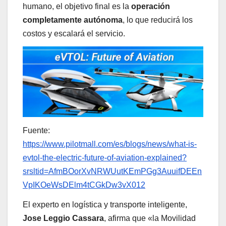
humano, el objetivo final es la
operación
completamente autónoma
, lo que reducirá los
costos y escalará el servicio.
Fuente:
https://www.pilotmall.com/es/blogs/news/what-is-
evtol-the-electric-future-of-aviation-explained?
srsltid=AfmBOorXvNRWUutKEmPGg3AuuifDEEn
VpIKOeWsDElm4tCGkDw3vX012
El experto en logística y transporte inteligente,
Jose Leggio Cassara
, afirma que «la Movilidad