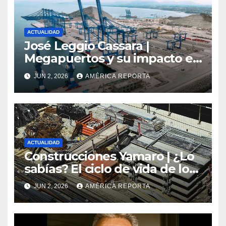
ACTUALIDAD
José Leggio Cassara |
Megapuertos y su impacto en
el turismo y el comercio
JUN 2, 2026
AMÉRICA REPORTA
global
ACTUALIDAD
Construcciones Yamaro | ¿Lo
sabías? El ciclo de vida de los
materiales de construcción
JUN 2, 2026
AMÉRICA REPORTA
revoluciona eficiencia en
proyectos modernos